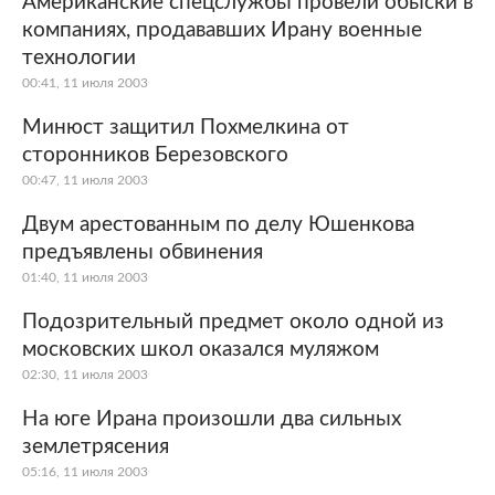
Американские спецслужбы провели обыски в
компаниях, продававших Ирану военные
Мир
Бывший СССР
технологии
00:41, 11 июля 2003
Экономика
Силовые структуры
Минюст защитил Похмелкина от
Наука и техника
Спорт
сторонников Березовского
00:47, 11 июля 2003
Культура
Интернет и СМИ
Двум арестованным по делу Юшенкова
Ценности
Путешествия
предъявлены обвинения
01:40, 11 июля 2003
Из жизни
Среда обитания
Подозрительный предмет около одной из
Забота о себе
Авто
московских школ оказался муляжом
02:30, 11 июля 2003
На юге Ирана произошли два сильных
землетрясения
05:16, 11 июля 2003