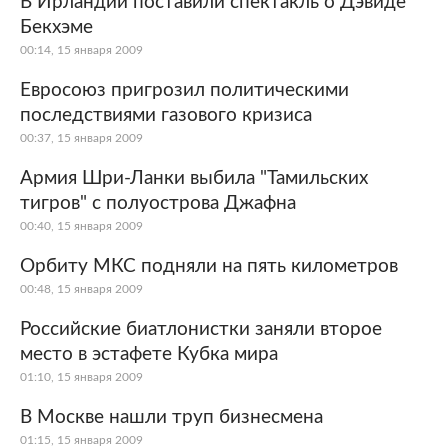
В Ирландии поставили спектакль о Дэвиде
Бекхэме
Мир
Бывший СССР
00:14, 15 января 2009
Экономика
Силовые структуры
Евросоюз пригрозил политическими
последствиями газового кризиса
Наука и техника
Спорт
00:37, 15 января 2009
Культура
Интернет и СМИ
Армия Шри-Ланки выбила "Тамильских
тигров" с полуострова Джафна
Ценности
Путешествия
00:40, 15 января 2009
Из жизни
Среда обитания
Орбиту МКС подняли на пять километров
00:48, 15 января 2009
Забота о себе
Авто
Российские биатлонистки заняли второе
место в эстафете Кубка мира
01:10, 15 января 2009
В Москве нашли труп бизнесмена
01:15, 15 января 2009