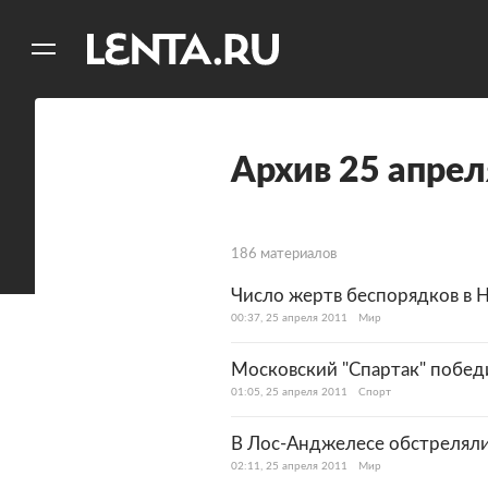
11
A
Архив 25 апрел
186 материалов
Число жертв беспорядков в 
00:37, 25 апреля 2011
Мир
Московский "Спартак" побед
01:05, 25 апреля 2011
Спорт
В Лос-Анджелесе обстрелял
02:11, 25 апреля 2011
Мир