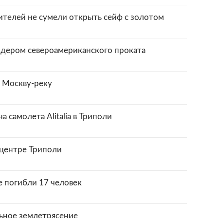
ителей не сумели открыть сейф с золотом
идером североамериканского проката
в Москву-реку
 самолета Alitalia в Триполи
центре Триполи
е погибли 17 человек
ьное землетрясение