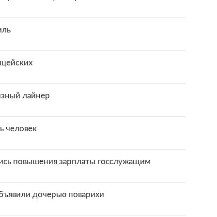
иль
ицейских
изный лайнер
ь человек
сь повышения зарплаты госслужащим
бъявили дочерью поварихи