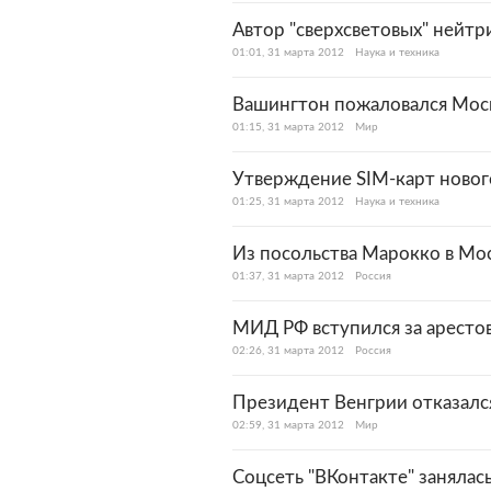
Автор "сверхсветовых" нейтр
01:01, 31 марта 2012
Наука и техника
Вашингтон пожаловался Мос
01:15, 31 марта 2012
Мир
Утверждение SIM-карт нового
01:25, 31 марта 2012
Наука и техника
Из посольства Марокко в Мос
01:37, 31 марта 2012
Россия
МИД РФ вступился за аресто
02:26, 31 марта 2012
Россия
Президент Венгрии отказался
02:59, 31 марта 2012
Мир
Соцсеть "ВКонтакте" заняла