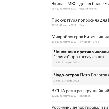
Экипаж МКС сделал более м
09:48, 31 марта 2012
Наука и техника
Прокуратура попросила для 
10:57, 31 марта 2012
Мир
Микроблогеров Китая лишил
11:51, 31 марта 2012
Интернет и СМИ
Чиновники против чиновни
"сливах" про госслужащих
13:19, 31 марта 2012
Чудо-остров
Петр Бологов 
13:19, 31 марта 2012
В США разыгран крупнейший
13:21, 31 марта 2012
Из жизни
Россиянку депортировали из 