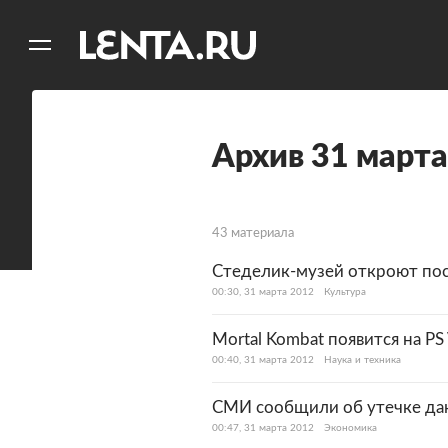
11
A
Архив 31 марта
43 материала
Стеделик-музей откроют пос
00:30, 31 марта 2012
Культура
Mortal Kombat появится на PS 
00:40, 31 марта 2012
Наука и техника
СМИ сообщили об утечке дан
00:47, 31 марта 2012
Экономика