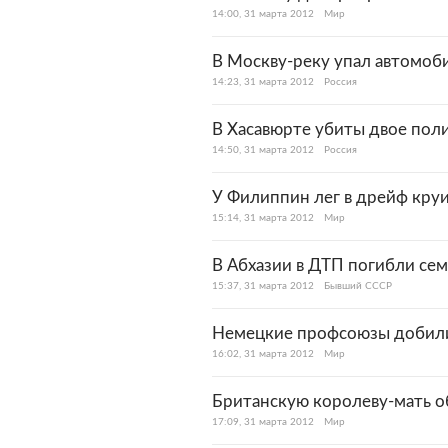
14:00, 31 марта 2012
Мир
В Москву-реку упал автомоб
14:23, 31 марта 2012
Россия
В Хасавюрте убиты двое пол
14:50, 31 марта 2012
Россия
У Филиппин лег в дрейф кру
15:14, 31 марта 2012
Мир
В Абхазии в ДТП погибли сем
15:37, 31 марта 2012
Бывший СССР
Немецкие профсоюзы добили
16:02, 31 марта 2012
Мир
Британскую королеву-мать о
17:09, 31 марта 2012
Мир