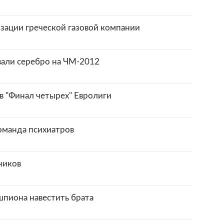
изации греческой газовой компании
вали серебро на ЧМ-2012
 "Финал четырех" Евролиги
оманда психиатров
ников
пиона навестить брата