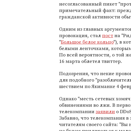
несогласованный пикет "проти
примечательный факт: прежд
гражданской активности обыч
Одним из главных аргументов 
провокация, стал
пост
на "Ри
"
Большое белое кольцо
"), в к
белыми ленточками, которым
По всей вероятности, о той ж
16 марта облетел твиттер.
Подозрения, что некие прово
для подобного "разоблачител
шествием по Якиманке 4 фев
Однако "месть сетевых хомя
обвинениями во лжи. В первой
телекомпании
заявили
о DDoS
Забавно, что телекомпания в
читателям своего сайта: "Вы 
не будем придираться к мело