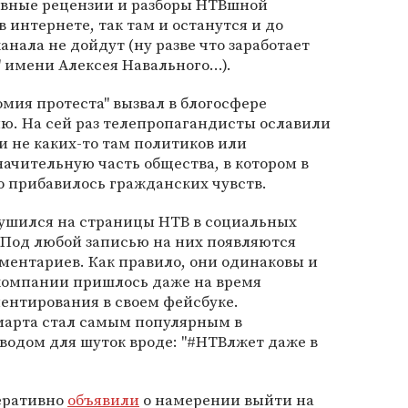
невные рецензии и разборы НТВшной
 интернете, так там и останутся и до
нала не дойдут (ну разве что заработает
" имени Алексея Навального...).
омия протеста" вызвал в блогосфере
. На сей раз телепропагандисты ославили
не каких-то там политиков или
начительную часть общества, в котором в
о прибавилось гражданских чувств.
рушился на страницы НТВ в социальных
. Под любой записью на них появляются
ментариев. Как правило, они одинаковы и
екомпании пришлось даже на время
ентирования в своем фейсбуке.
марта стал самым популярным в
водом для шуток вроде: "#НТВлжет даже в
перативно
объявили
о намерении выйти на