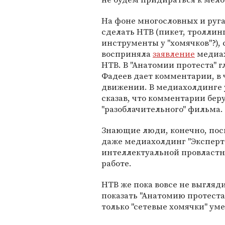
На фоне многословных и руга
сделать НТВ (пикет, троллинг,
инструменты у "хомячков"?),
восприняла
заявление
медиах
НТВ. В "Анатомии протеста" 
Фадеев дает комментарии, в 
движении. В медиахолдинге 
сказав, что комментарии беру
"разоблачительного" фильма.
Знающие люди, конечно, посм
даже медиахолдинг "Эксперт
интеллектуальной провластно
работе.
НТВ же пока вовсе не выгляд
показать "Анатомию протеста
только "сетевые хомячки" ум