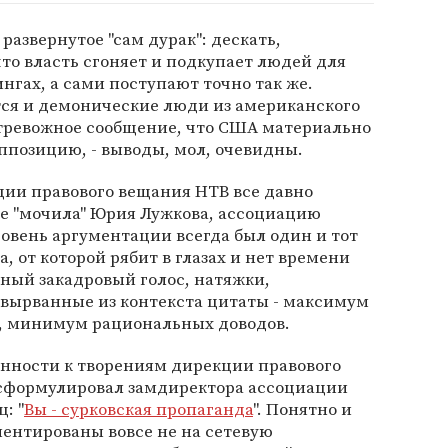
 развернутое "сам дурак": дескать,
о власть сгоняет и подкупает людей для
нгах, а сами поступают точно так же.
тся и демонические люди из американского
 тревожное сообщение, что США материально
позицию, - выводы, мол, очевидны.
ии правового вещания НТВ все давно
же "мочила" Юрия Лужкова, ассоциацию
уровень аргументации всегда был один и тот
, от которой рябит в глазах и нет времени
ный закадровый голос, натяжки,
 вырванные из контекста цитаты - максимум
, минимум рациональных доводов.
нности к творениям дирекции правового
сформулировал замдиректора ассоциации
: "
Вы - сурковская пропаганда
". Понятно и
риентированы вовсе не на сетевую