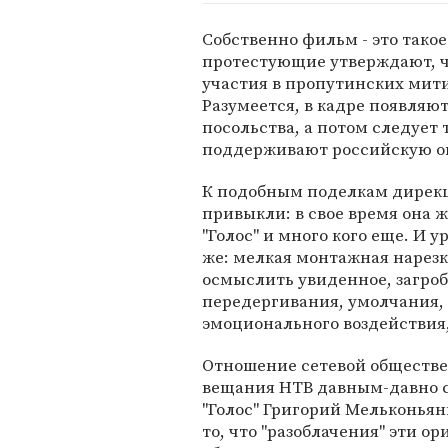
Собственно фильм - это такое
протестующие утверждают, чт
участия в пропутинских мити
Разумеется, в кадре появляю
посольства, а потом следует
поддерживают российскую оп
К подобным поделкам дирекц
привыкли: в свое время она 
"Голос" и много кого еще. И 
же: мелкая монтажная нарезка
осмыслить увиденное, загроб
передергивания, умолчания,
эмоционального воздействия
Отношение сетевой обществе
вещания НТВ давным-давно 
"Голос" Григорий Мельконьянц
то, что "разоблачения" эти о