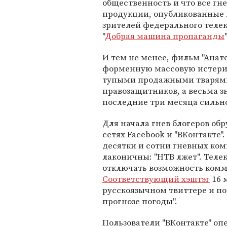
общественность и что все г
продукции, опубликованные в
зрителей федерального телека
"
Добрая машина пропаганды
И тем не менее, фильм "Анат
форменную массовую истерию
тупыми продажными тварями 
правозащитников, а весьма з
последние три месяца сильн
Для начала гнев блогеров об
сетях Facebook и "ВКонтакте"
десятки и сотни гневных ком
лаконичны: "НТВ лжет". Тел
отключать возможность комм
Соответствующий хэштэг
16 
русскоязычном твиттере и по
прогнозе погоды".
Пользователи "ВКонтакте" о