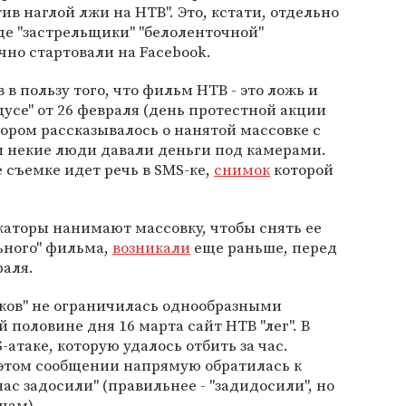
в наглой лжи на НТВ". Это, кстати, отдельно
е "застрельщики" "белоленточной"
но стартовали на Facebook.
в пользу того, что фильм НТВ - это ложь и
дусе" от 26 февраля (день протестной акции
отором рассказывалось о нанятой массовке с
 некие люди давали деньги под камерами.
е съемке идет речь в SMS-ке,
снимок
которой
каторы нанимают массовку, чтобы снять ее
ьного" фильма,
возникали
еще раньше, перед
раля.
чков" не ограничилась однообразными
 половине дня 16 марта сайт НТВ "лег". В
-атаке, которую удалось отбить за час.
 этом сообщении напрямую обратилась к
нас задосили" (правильнее - "задидосили", но
чам).