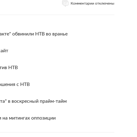
Комментарии отключены
акте" обвинили НТВ во вранье
сайт
тив НТВ
ошения с НТВ
та" в воскресный прайм-тайм
и на митингах оппозиции