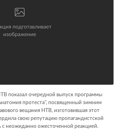
НТВ показал очередной выпуск программы
"Анатомия протеста", посвященный зимним
авового вещания НТВ, изготовившая этот
вердила свою репутацию пропагандистской
ь с неожиданно ожесточенной реакцией.