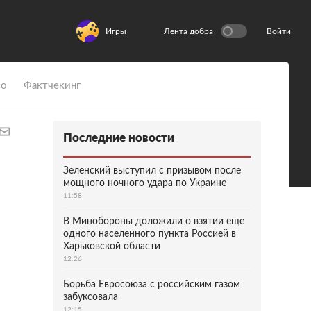
Игры
Лента добра
Войти
ио
Фактчекинг
Последние новости
Зеленский выступил с призывом после
мощного ночного удара по Украине
11:58
В Минобороны доложили о взятии еще
одного населенного пункта Россией в
Харьковской области
12:26
Борьба Евросоюза с российским газом
забуксовала
12:15