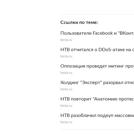
Ссылки по теме
Пользователи Facebook и "ВКонт
lenta.ru
НТВ отчитался о DDoS-атаке на 
lenta.ru
Оппозиция проведет митинг про
lenta.ru
Холдинг "Эксперт" разорвал отн
lenta.ru
НТВ повторит "Анатомию протес
lenta.ru
НТВ разоблачил подкуп массовк
lenta.ru