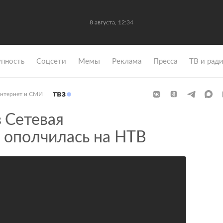
8 августа, 12:34
упность
Coцсети
Мемы
Реклама
Пресса
ТВ и рад
нтернет и СМИ
в
Сетевая
 ополчилась на НТВ