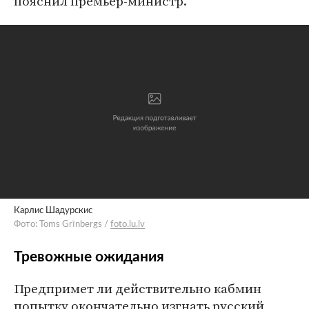
пояснил премьер-министр.
Карлис Шадурскис
Фото: Toms Grīnbergs /
foto.lu.lv
Тревожные ожидания
Предпримет ли действительно кабмин
попытку окончательно изгнать русский