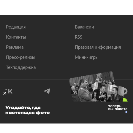
Редакция
Вакансии
Контакты
RSS
Реклама
Правовая информация
Пресс-релизы
Мини-игры
Техподдержка
18
+
Угадайте, где
настоящее фото
© 1999–2026 Все права защищены.
ООО «Лента.Ру»
Лента добра