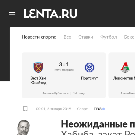
11
A
Новости спорта
Все
Ставки
Футбол
Бокс
3 : 1
Матч завершён
Вест Хэм
Портсмут
Локомотив 
Юнайтед
Англия — Кубок лиги
|
1-й раунд
Альфа-Банк
00:01, 6 января 2019
Спорт
Неожиданные п