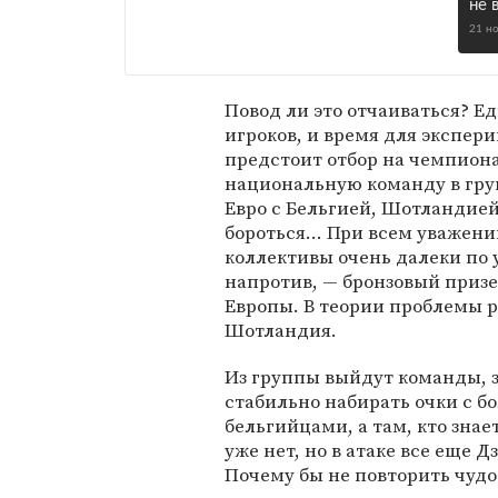
не 
21 н
Повод ли это отчаиваться? Е
игроков, и время для экспери
предстоит отбор на чемпион
национальную команду в групп
Евро с Бельгией, Шотландией
бороться... При всем уважени
коллективы очень далеки по 
напротив, — бронзовый призе
Европы. В теории проблемы 
Шотландия.
Из группы выйдут команды, з
стабильно набирать очки с б
бельгийцами, а там, кто знае
уже нет, но в атаке все еще Д
Почему бы не повторить чудо 