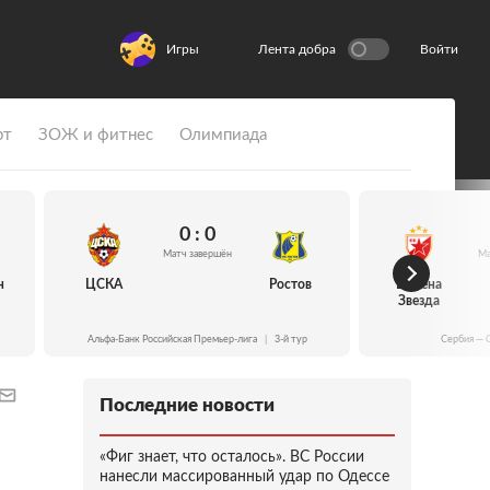
Игры
Лента добра
Войти
рт
ЗОЖ и фитнес
Олимпиада
0 : 0
Матч завершён
Ма
н
ЦСКА
Ростов
Црвена
Звезда
Альфа-Банк Российская Премьер-лига
|
3-й тур
Сербия — 
Последние новости
«Фиг знает, что осталось». ВС России
нанесли массированный удар по Одессе