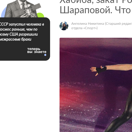
Хабиба, закат Р
Шараповой. Что
Ангелина Никитина
(Старший редак
СССР запустил человека в
отдела «Спорт»)
космос раньше, чем по
всему США разрешили
межрасовые браки