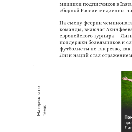
миллион подписчиков в Instag
сборной России медленно, но
На смену феерии чемпионата
команды, включая Акинфеева,
европейского турнира — Лиги
поддержки болельщиков и сл
футболисты не так резво, ка
Лиги наций стал отражением
М
а
т
р
и
а
л
ы
п
о
т
е
м
е
е
:
Пок
про
Лиг