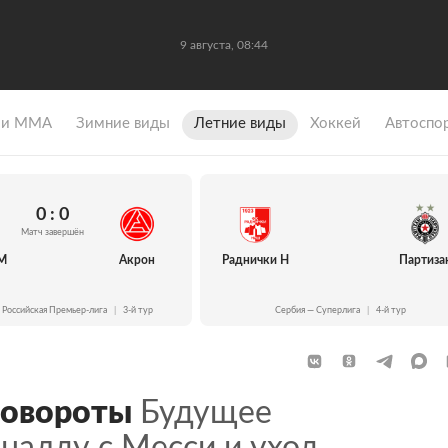
9 августа, 08:44
 и ММА
Зимние виды
Летние виды
Хоккей
Автоспо
0 : 0
Матч завершён
М
Акрон
Раднички Н
Партиза
 Российская Премьер-лига
|
3-й тур
Сербия — Суперлига
|
4-й тур
овороты
Будущее