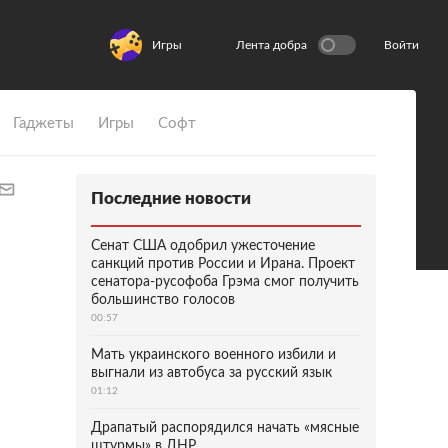
Игры
Лента добра
Войти
Гаджеты
Игры
Софт
Последние новости
Сенат США одобрил ужесточение
санкций против России и Ирана. Проект
сенатора-русофоба Грэма смог получить
большинство голосов
00:57
Мать украинского военного избили и
выгнали из автобуса за русский язык
01:12
Драпатый распорядился начать «мясные
штурмы» в ДНР