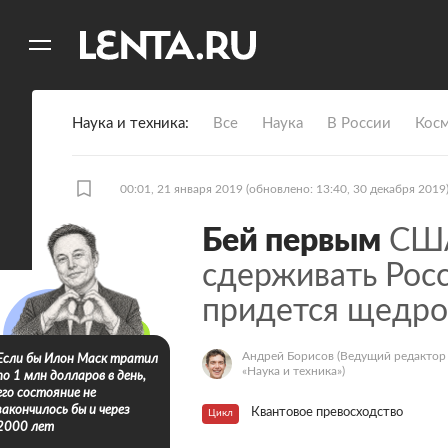
11
A
Наука и техника
Все
Наука
В России
Кос
00:01, 21 января 2019
(обновлено: 13:40, 30 декабря 2019
Бей первым
США
сдерживать Росс
придется щедро
Андрей Борисов
(Ведущий редактор
Если бы Илон Маск тратил
«Наука и техника»)
по 1 млн долларов в день,
его состояние не
закончилось бы и через
Квантовое превосходство
Цикл
2000 лет