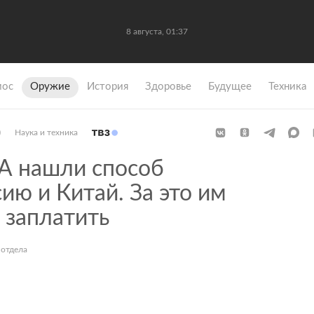
8 августа, 01:37
мос
Оружие
История
Здоровье
Будущее
Техника
)
Наука и техника
 нашли способ
ию и Китай. За это им
 заплатить
 отдела