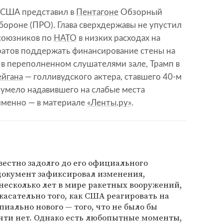
т США представил в
Пентагоне
Обзорный
ороне (ПРО). Глава сверхдержавы не упустил
союзников по
НАТО
в низких расходах на
кратов поддержать финансирование стены на
 в переполненном слушателями зале, Трамп в
ейгана
— голливудского актера, ставшего 40-м
 умело надавившего на слабые места
именно — в материале
«Ленты.ру»
.
естно задолго до его официального
документ зафиксировал изменения,
несколько лет в мире ракетных вооружений,
асательно того, как США реагировать на
иально нового — того, что не было бы
почти нет. Однако есть любопытные моменты,