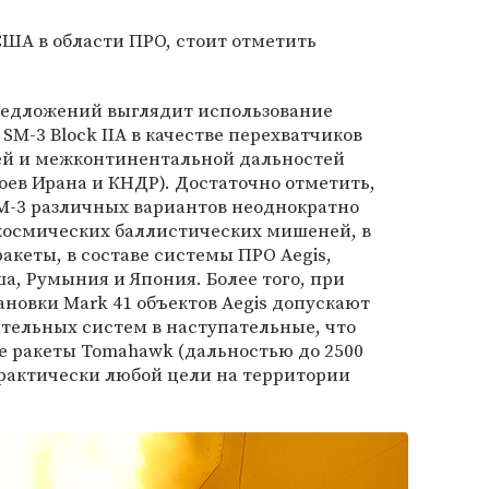
США в области ПРО, стоит отметить
редложений выглядит использование
M-3 Block IIA в качестве перехватчиков
ей и межконтинентальной дальностей
гоев Ирана и КНДР). Достаточно отметить,
SM-3 различных вариантов неоднократно
космических баллистических мишеней, в
акеты, в составе системы ПРО Aegis,
а, Румыния и Япония. Более того, при
новки Mark 41 объектов Aegis допускают
тельных систем в наступательные, что
е ракеты Tomahawk (дальностью до 2500
рактически любой цели на территории