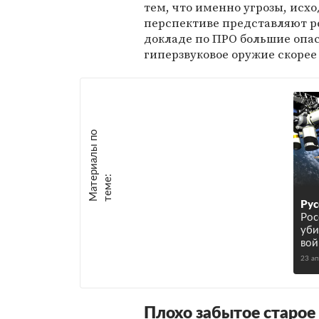
тем, что именно угрозы, исхо
перспективе представляют р
докладе по ПРО большие опа
гиперзвуковое оружие скорее 
М
а
т
р
и
а
л
ы
п
о
т
е
м
е
е
:
Рус
Рос
уби
вой
23 а
Плохо забытое старое