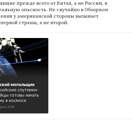
дящие прежде всего от Китая, а не России, в
еальную опасность. Не случайно в Обзорном
сения у американской стороны вызывает
первой страны, а не второй.
ский могильщик
сийские спутники-
йцы готовы начать
ну в космосе
преля 2018