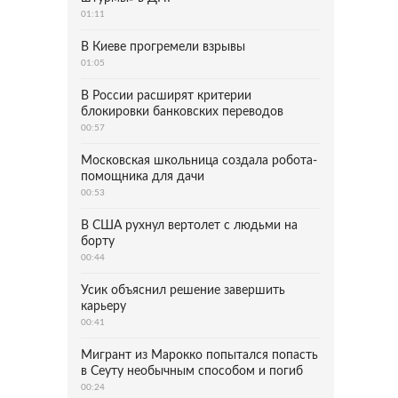
01:11
В Киеве прогремели взрывы
01:05
В России расширят критерии
блокировки банковских переводов
00:57
Московская школьница создала робота-
помощника для дачи
00:53
В США рухнул вертолет с людьми на
борту
00:44
Усик объяснил решение завершить
карьеру
00:41
Мигрант из Марокко попытался попасть
в Сеуту необычным способом и погиб
00:24