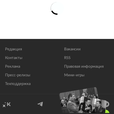
Редакция
Вакансии
Контакты
RSS
Реклама
Правовая информация
Пресс-релизы
Мини-игры
Техподдержка