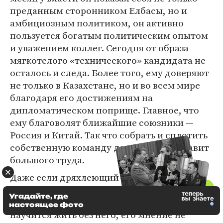
преданным сторонником Елбасы, но и
амбициозным политиком, он активно
пользуется богатым политическим опытом
и уважением коллег. Сегодня от образа
мягкотелого «технического» кандидата не
осталось и следа. Более того, ему доверяют
не только в Казахстане, но и во всем мире
благодаря его достижениям на
дипломатическом поприще. Главное, что
ему благоволят ближайшие союзники —
Россия и Китай. Так что собрать и сплотить
собственную команду для него не составит
большого труда.
Даже если дряхлеющий Назарбаев в какой-
то момент начнет опасаться усиления
Угадайте, где
Токаева, для системы, которая постепенно
настоящее фото
научится жить без него, его мнение не