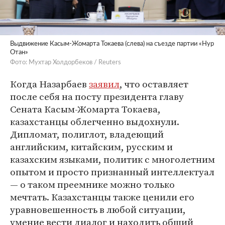
Выдвижение Касым-Жомарта Токаева (слева) на съезде партии «Нур
Отан»
Фото: Мухтар Холдорбеков / Reuters
Когда Назарбаев
заявил
, что оставляет
после себя на посту президента главу
Сената Касым-Жомарта Токаева,
казахстанцы облегченно выдохнули.
Дипломат, полиглот, владеющий
английским, китайским, русским и
казахским языками, политик с многолетним
опытом и просто признанный интеллектуал
— о таком преемнике можно только
мечтать. Казахстанцы также ценили его
уравновешенность в любой ситуации,
умение вести диалог и находить общий