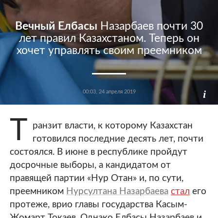
Вечный Елбасы
Назарбаев почти 30
лет правил Казахстаном. Теперь он
хочет управлять своим преемником
00:03, 24 апреля 2019
Т
ранзит власти, к которому Казахстан
готовился последние десять лет, почти
состоялся. В июне в республике пройдут
досрочные выборы, а кандидатом от
правящей партии «Нур Отан» и, по сути,
преемником
Нурсултана Назарбаева
стал
его
протеже, врио главы государства Касым-
Жомарт Токаев. Однако Елбасы Назарбаев и