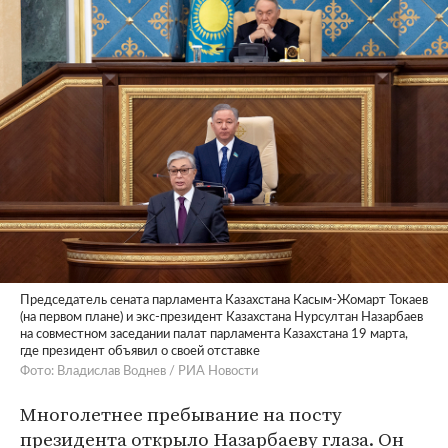
Председатель сената парламента Казахстана Касым-Жомарт Токаев
(на первом плане) и экс-президент Казахстана Нурсултан Назарбаев
на совместном заседании палат парламента Казахстана 19 марта,
где президент объявил о своей отставке
Фото: Владислав Воднев / РИА Новости
Многолетнее пребывание на посту
президента открыло Назарбаеву глаза. Он