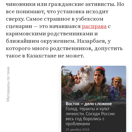
чиновники или гражданские активисты. Но
все понимают, что установка исходит
сверху. Самое страшное в узбекском
сценарии — это начавшаяся
расправа
с
каримовскими родственниками и
ближайшим окружением. Назарбаев, у
которого много родственников, допустить
такое в Казахстане не может.
Материалы по теме
Восток — дело сложное
Голод, теракты и культ
личности. Соседи России
весь год боролись с
проблемами
29 декабря 2018