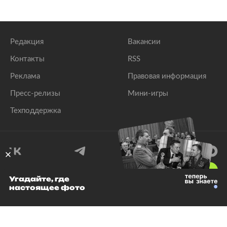
Редакция
Вакансии
Контакты
RSS
Реклама
Правовая информация
Пресс-релизы
Мини-игры
Техподдержка
18
+
Угадайте, где
настоящее фото
© 1999–2026 Все права защищены.
ООО «Лента.Ру»
Лента добра