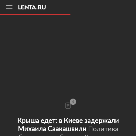
11
A
6
Крыша едет: в Киеве задержали
Михаила Саакашвили
Политика