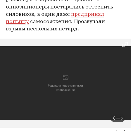
оппозиционеры постарались оттеснить
силовиков, а один даже
предпринял
попытку
самосожжения. Прозвучали
взрывы нескольких петард.