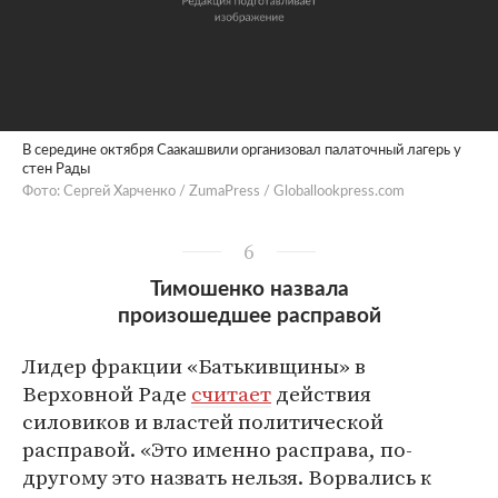
В середине октября Саакашвили организовал палаточный лагерь у
стен Рады
Фото: Сергей Харченко / ZumaPress / Globallookpress.com
6
Тимошенко назвала
произошедшее расправой
Лидер фракции «Батькивщины» в
Верховной Раде
считает
действия
силовиков и властей политической
расправой. «Это именно расправа, по-
другому это назвать нельзя. Ворвались к