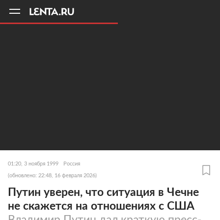
11
A
01:20, 3 ноября 1999
Россия
(обновлено: 22:48, 16 февраля 2026)
Путин уверен, что ситуация в Чечне
не скажется на отношениях с США
Владимир Путин дал краткую пресс-