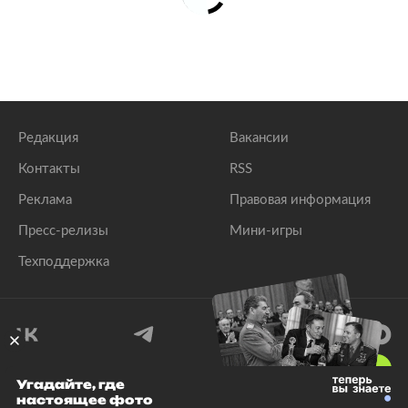
Редакция
Вакансии
Контакты
RSS
Реклама
Правовая информация
Пресс-релизы
Мини-игры
Техподдержка
18
+
Угадайте, где
настоящее фото
© 1999–2026 Все права защищены.