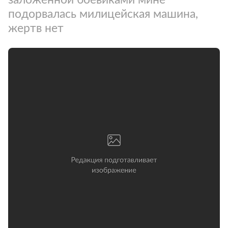
подорвалась милицейская машина,
жертв нет