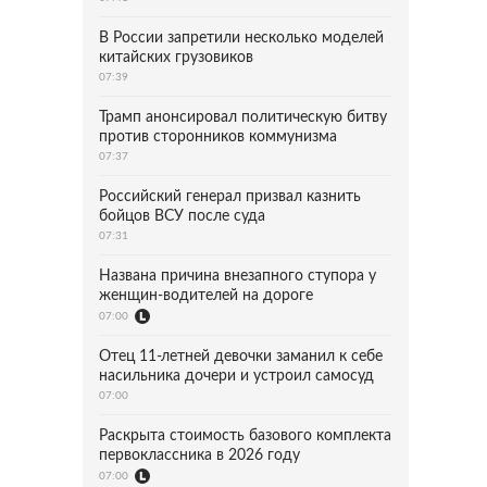
В России запретили несколько моделей
китайских грузовиков
07:39
Трамп анонсировал политическую битву
против сторонников коммунизма
07:37
Российский генерал призвал казнить
бойцов ВСУ после суда
07:31
Названа причина внезапного ступора у
женщин-водителей на дороге
07:00
Отец 11-летней девочки заманил к себе
насильника дочери и устроил самосуд
07:00
Раскрыта стоимость базового комплекта
первоклассника в 2026 году
07:00