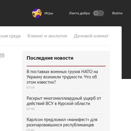
Игры
Лента добра
Войти
ская среда
Климат и экология
Деловой климат
Последние новости
В поставках военных грузов НАТО на
Украину возникли трудности. Что об
этом известно?
07:14
Раскрыт многомиллиардный ущерб от
действий ВСУ в Курской области
07:43
Карлсон предложил «манифест» для
разочаровавшихся республиканцев
07:41