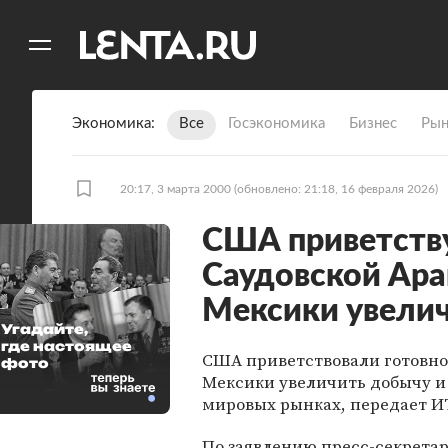
11
A
Экономика
Все
Госэкономика
Бизнес
Рын
20:17, 3 марта 2000
(обновлено: 21:18, 16 февраля 2026)
США приветств
Саудовской Ара
Мексики увели
Угадайте,
где настоящее
США приветствовали готовно
фото
Мексики увеличить добычу и 
мировых рынках, передает И
По заявлению пресс-секретар