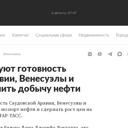
6 августа, 07:47
ки
Капитал
Социальная сфера
Недвижимость
Город
Экономика
уют готовность
вии, Венесуэлы и
чить добычу нефти
сть Саудовской Аравии, Венесуэлы и
экспорт нефти и сдержать рост цен на
ТАР-ТАСС.
я Белого Дома Джозефа Локхарта, это