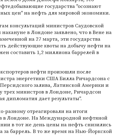
нефтедобывающие государства "осознают
ных цен" на нефть для мировой экономики.
огам консультаций министров Саудовской
накануне в Лондоне заявлено, что в Вене на
амеченной на 27 марта, эти государства
ить действующие квоты на добычу нефти на
жен составить 1,2 миллиона баррелей в
экспортеров нефти произошли после
истра энергетики США Билла Ричардсона с
 Персидского залива, Латинской Америки и
у трех министров в Лондоне, Ричардсон
кая дипломатия дает результаты".
о-разному отреагировали на итоги
в в Лондоне. На Международной нефтяной
нии в тот же день цены на нефть снизились
ра за баррель. В то же время на Нью-Йоркской