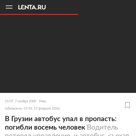
11
A
15:07, 7 ноября 2000
Мир
(обновлено: 07:54, 17 февраля 2026)
В Грузии автобус упал в пропасть:
погибли восемь человек
Водитель
потерял управление, и автобус, съехав