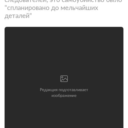
"спланировано до мельчайших
деталей"