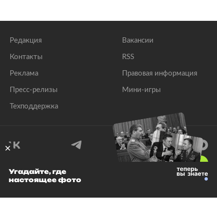
Редакция
Вакансии
Контакты
RSS
Реклама
Правовая информация
Пресс-релизы
Мини-игры
Техподдержка
18
+
Угадайте, где
настоящее фото
© 1999–2026 Все права защищены.
ООО «Лента.Ру»
Лента добра