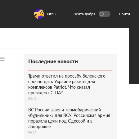
Игры
Лента добра
Войти
Последние новости
Трамп ответил на просьбу Зеленского
срочно дать Украине ракеты для
комплексов Patriot. Что сказал
президент США?
03:42
ВС России завели термобарический
«будильник» для ВСУ. Российская армия
поразила цели под Одессой и в
Запорожье
06:11