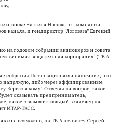
ову,
ошли также Наталья Носова - от компании
ов канала, и гендиректор "Логоваза" Евгений
ано на годовом собрании акционеров и совета
независимая вещательная корпорация" (ТВ-6
сле собрания Патаркацишвили напомнил, что
бо напрямую, либо через аффилированные
у Березовскому". Отвечая на вопрос, какое
 будет оказывать предприниматель,
 же, какое оказывает каждый владелец на
дит ИТАР-ТАСС.
полне возможно, на ТВ-6 появится Сергей