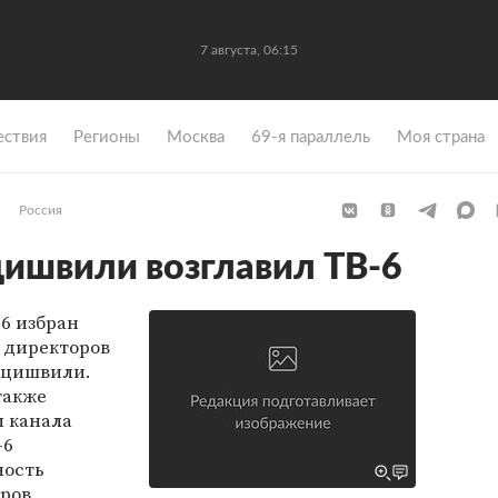
7 августа, 06:15
ствия
Регионы
Москва
69-я параллель
Моя страна
Россия
ишвили возглавил ТВ-6
6 избран
 директоров
ацишвили.
также
 канала
-6
ность
оров