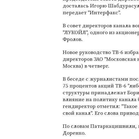
досталась Игорю Шабдурасул
передает "Интерфакс".
В совет директоров канала в
"ЛУКОЙЛ", одного из акционер
Фролов.
Новое руководство ТВ-6 избр
директоров ЗАО "Московская 
Москва) в четверг.
В беседе с журналистами по
75 процентов акций ТВ-6 "ли
структуры принадлежат Борис
влияние на политику канала
гендиректор отметил: "Такое
свой канал". Его слова приво
По словам Патаркацишвили, в
Доренко.