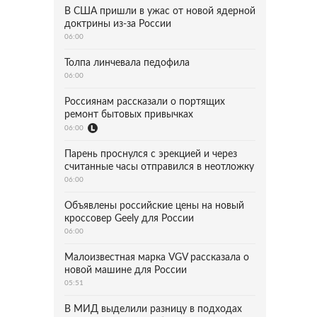
В США пришли в ужас от новой ядерной
доктрины из-за России
06:00
Толпа линчевала педофила
06:00
Россиянам рассказали о портящих
ремонт бытовых привычках
06:00
Парень проснулся с эрекцией и через
считанные часы отправился в неотложку
06:00
Объявлены российские цены на новый
кроссовер Geely для России
06:00
Малоизвестная марка VGV рассказала о
новой машине для России
05:51
В МИД выделили разницу в подходах