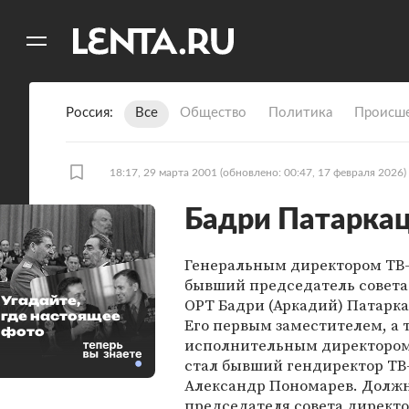
11
A
Россия
Все
Общество
Политика
Происше
18:17, 29 марта 2001
(обновлено: 00:47, 17 февраля 2026)
Бадри Патаркац
Генеральным директором ТВ-
бывший председатель совета
Угадайте,
ОРТ Бадри (Аркадий) Патарк
где настоящее
Его первым заместителем, а 
фото
исполнительным директором
стал бывший гендиректор ТВ
Александр Пономарев. Долж
председателя совета директ