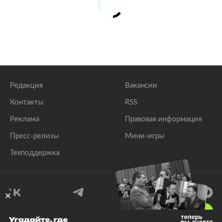
Редакция
Вакансии
Контакты
RSS
Реклама
Правовая информация
Пресс-релизы
Мини-игры
Техподдержка
18
+
Угадайте, где