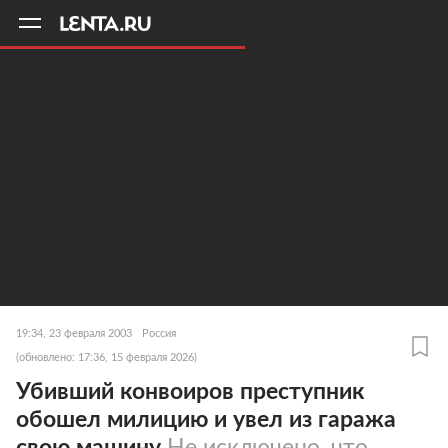
11
A
19:34, 23 февраля 2003
Россия
(обновлено: 17:36, 15 февраля 2026)
Убивший конвоиров преступник
обошел милицию и увел из гаража
свою машину
Не исключено, что