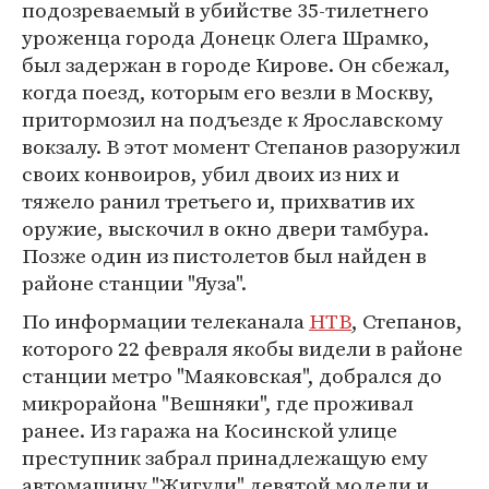
подозреваемый в убийстве 35-тилетнего
уроженца города Донецк Олега Шрамко,
был задержан в городе Кирове. Он сбежал,
когда поезд, которым его везли в Москву,
притормозил на подъезде к Ярославскому
вокзалу. В этот момент Степанов разоружил
своих конвоиров, убил двоих из них и
тяжело ранил третьего и, прихватив их
оружие, выскочил в окно двери тамбура.
Позже один из пистолетов был найден в
районе станции "Яуза".
По информации телеканала
НТВ
, Степанов,
которого 22 февраля якобы видели в районе
станции метро "Маяковская", добрался до
микрорайона "Вешняки", где проживал
ранее. Из гаража на Косинской улице
преступник забрал принадлежащую ему
автомашину "Жигули" девятой модели и