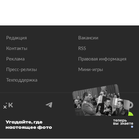
Редакция
Вакансии
Контакты
RSS
Реклама
Правовая информация
Пресс-релизы
Мини-игры
Техподдержка
18
+
Угадайте, где
настоящее фото
© 1999–2026 Все права защищены.
ООО «Лента.Ру»