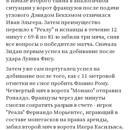
В начале второго тайма в аналогичной
ситуации у ворот французов после подачи
углового Дэвидом Бекхэмом отличился
Иван Эльгера. Затем преимущество
перешло к "Реалу" и испанцы в течение 12
минут с 69-й по 81-ю забили три мяча, сняв
все вопросы о победителе матча. Сначала
Зидан первым успел на добивание после
удара Луиша Фигу.
Затем уже сам португалец успел на
добивание после того, как с 11-метровой
отметки не смог пробить Флавио Рому.
Четвертый мяч в ворота "Монако" отправил
Роналдо. Французы через две минуты
смогли сократить разрыв в счете - игрок
"Реала" Фернандо Морьентес, играющий в
составе монегасков на правах аренды,
забил второй мяч в ворота Икера Касильяса.