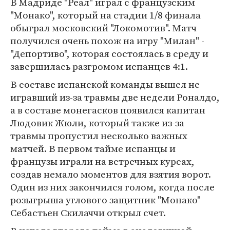
В Мадриде "Реал" играл с французским
"Монако", который на стадии 1/8 финала
обыграл московский "Локомотив". Матч
получился очень похож на игру "Милан" -
"Депортиво", которая состоялась в среду и
завершилась разгромом испанцев 4:1.
В составе испанской команды вышел не
игравший из-за травмы две недели Роналдо,
а в составе монегасков появился капитан
Людовик Жюли, который также из-за
травмы пропустил несколько важных
матчей. В первом тайме испанцы и
французы играли на встречных курсах,
создав немало моментов для взятия ворот.
Один из них закончился голом, когда после
розыгрыша углового защитник "Монако"
Себастьен Скилаччи открыл счет.