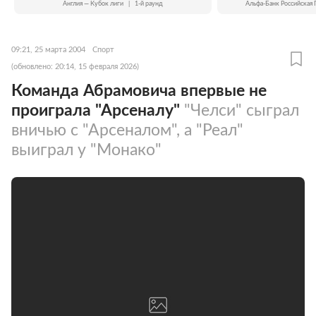
Англия — Кубок лиги
|
1-й раунд
Альфа-Банк Российская 
09:21, 25 марта 2004
Спорт
(обновлено: 20:14, 15 февраля 2026)
Команда Абрамовича впервые не
проиграла "Арсеналу"
"Челси" сыграл
вничью с "Арсеналом", а "Реал"
выиграл у "Монако"