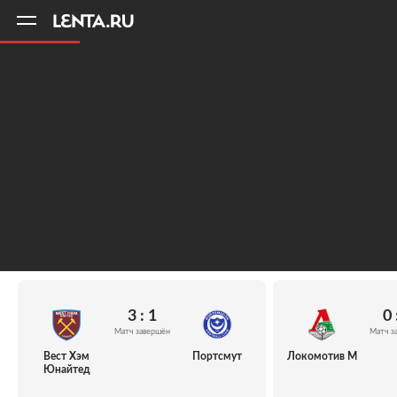
11
A
3 : 1
0 
Матч завершён
Матч з
Вест Хэм
Портсмут
Локомотив М
Юнайтед