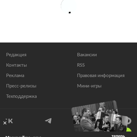
Редакция
Вакансии
Контакты
RSS
Реклама
Правовая информация
Пресс-релизы
Мини-игры
Техподдержка
18
+