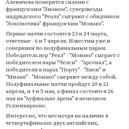
Аленичева померится силами с
французским "Лионом", суперзвезды
мадридского "Реала" сыграют с обидчиком
"Локомотива" французским "Монако".
Первые матчи состоятся 23 и 24 марта,
ответные - 6 и 7 апреля. Известны уже и
соперники по полуфинальным парам.
Победитель игр "Реал" - "Монако" сыграет с
победителем пары "Челси" - "Арсенал", а
победители в парах "Порту" - "Лион" и
"Милан" - "Монако" сыграют между собой.
Полуфинальные матчи пройдут 20 и 21
апреля, и 4 и 5 мая, а финал состоится 26
мая на "Ауфшальке Арена" в немецком
Гелзенкирхене.
Интересно, что несмотря на наличие в
четвертьфиналах двух английских,