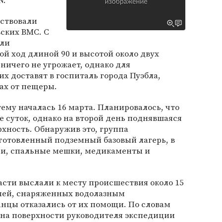
N.
аствовали
ских ВМС. С
гли
й ход длиной 90 и высотой около двух
ничего не угрожает, однако для
х доставят в госпиталь города Пуэбла,
ах от пещеры.
му началась 16 марта. Планировалось, что
 суток, однако на второй день поднявшаяся
рхность. Обнаружив это, группа
готовленный подземный базовый лагерь, в
щи, спальные мешки, медикаменты и
сти выслали к месту происшествия около 15
елей, снаряженных водолазным
нцы отказались от их помощи. По словам
 на поверхности руководителя экспедиции