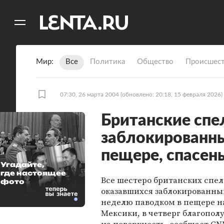
11
A
Мир
Все
Политика
Общество
Происшест
07:30, 26 марта 2004
(обновлено: 20:18, 15 февраля 2026)
Британские спе
заблокированны
пещере, спасен
Угадайте,
где настоящее
Все шестеро британских спел
фото
оказавшихся заблокированны
неделю паводком в пещере н
Мексики, в четверг благопо