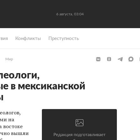
6 августа, 03:04
вия
Конфликты
Преступность
Мир
леологи,
е в мексиканской
ы
еологов,
ми на
а востоке
лучно вышли