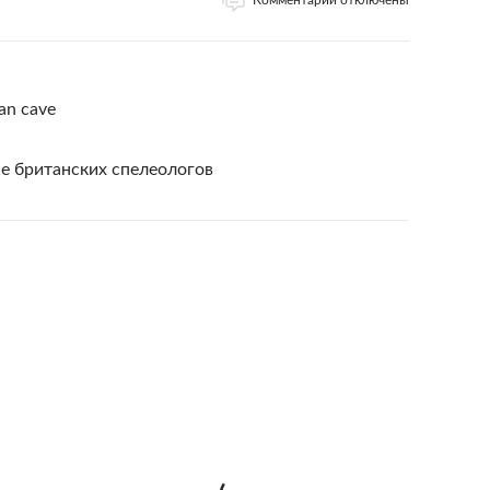
Комментарии отключены
can cave
е британских спелеологов