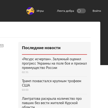
Игры
Лента добра
Войти
Последние новости
«Ресурс исчерпан». Залужный оценил
прогресс Украины на поле боя и признал
преимущество России
02:51
Трамп похвастался крупным трофеем
США
03:03
Лантратова раскрыла количество про
павших без вести жителей Курской
области