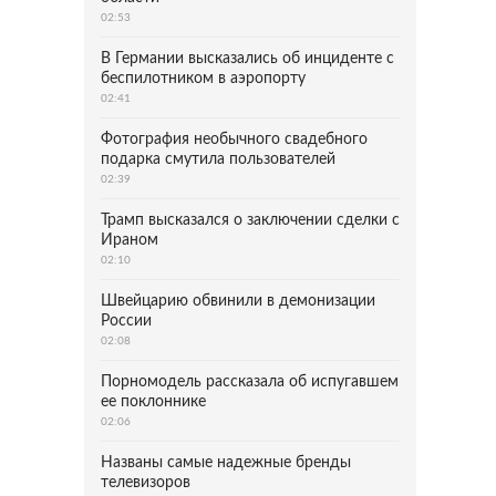
02:53
В Германии высказались об инциденте с
беспилотником в аэропорту
02:41
Фотография необычного свадебного
подарка смутила пользователей
02:39
Трамп высказался о заключении сделки с
Ираном
02:10
Швейцарию обвинили в демонизации
России
02:08
Порномодель рассказала об испугавшем
ее поклоннике
02:06
Названы самые надежные бренды
телевизоров