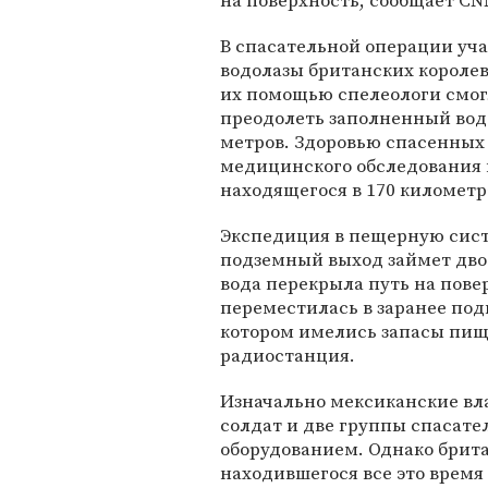
на поверхность, сообщает CN
В спасательной операции уч
водолазы британских королев
их помощью спелеологи смо
преодолеть заполненный водо
метров. Здоровью спасенных 
медицинского обследования и
находящегося в 170 километр
Экспедиция в пещерную систе
подземный выход займет двое
вода перекрыла путь на пове
переместилась в заранее под
котором имелись запасы пи
радиостанция.
Изначально мексиканские вла
солдат и две группы спасат
оборудованием. Однако брита
находившегося все это время