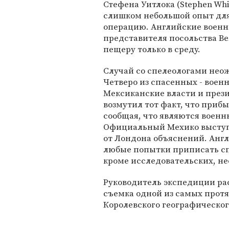
Стефена Уитлока (Stephen Wh
слишком небольшой опыт для
операцию. Английские военн
представителя посольства Ве
пещеру только в среду.
Случай со спелеологами нео
Четверо из спасенных - вое
Мексиканские власти и прези
возмутил тот факт, что прибы
сообщая, что являются военн
Официальный Мехико выступ
от Лондона объяснений. Англи
любые попытки приписать сп
кроме исследовательских, не
Руководитель экспедиции рас
съемка одной из самых прот
Королевского географическо