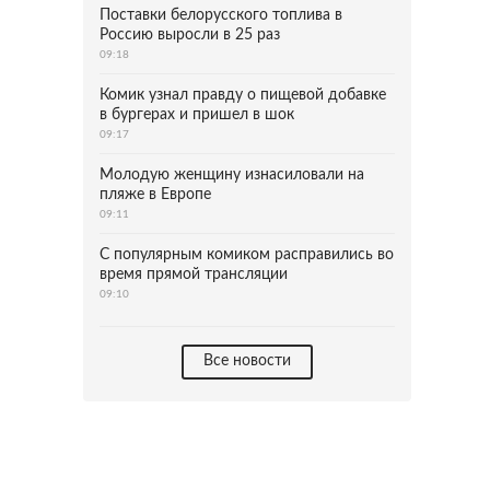
Поставки белорусского топлива в
Россию выросли в 25 раз
09:18
Комик узнал правду о пищевой добавке
в бургерах и пришел в шок
09:17
Молодую женщину изнасиловали на
пляже в Европе
09:11
С популярным комиком расправились во
время прямой трансляции
09:10
Все новости