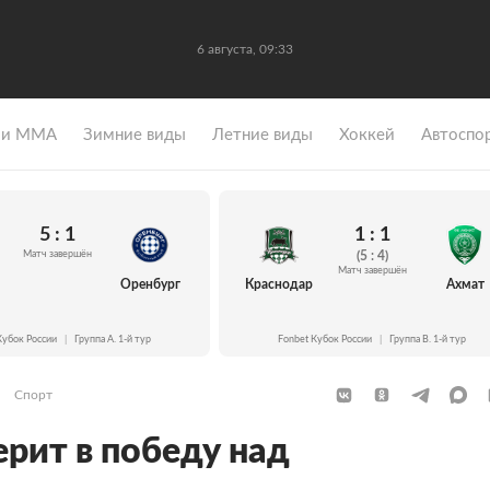
6 августа, 09:33
 и ММА
Зимние виды
Летние виды
Хоккей
Автоспо
5 : 1
1 : 1
Матч завершён
(5 : 4)
Матч завершён
Оренбург
Краснодар
Ахмат
Кубок России
|
Группа A. 1-й тур
Fonbet Кубок России
|
Группа B. 1-й тур
Спорт
ерит в победу над