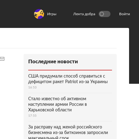
Игры
Лента добра
Войти
Последние новости
США придумали способ справиться с
дефицитом ракет Patriot из-за Украины
16:53
Стало известно об активном
наступлении армии России в
Харьковской области
17:55
За расправу над женой российского
бизнесмена из-за биткоинов запросили
максимальный срок