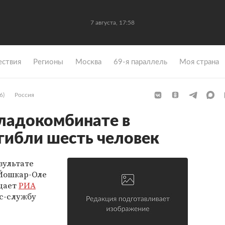
7 августа, 17:58
ствия
Регионы
Москва
69-я параллель
Моя страна
6)
Россия
хладокомбинате в
гибли шесть человек
зультате
 Йошкар-Оле
бщает
РИА
с-службу