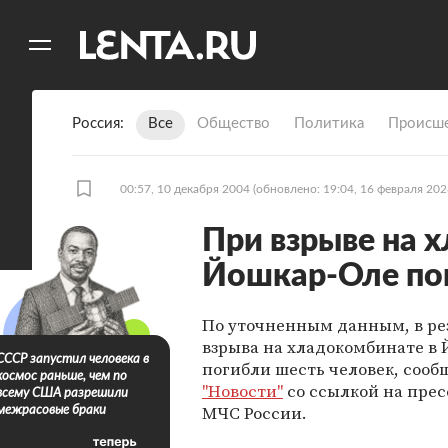
11
A
Россия
Все
Общество
Политика
Происше
00:57, 10 декабря 2004
(обновлено: 19:04, 16 февраля 202
При взрыве на 
Йошкар-Оле по
По уточненным данным, в ре
взрыва на хладокомбинате в
СССР запустил человека в
погибли шесть человек, соо
космос раньше, чем по
"Новости"
со ссылкой на прес
всему США разрешили
МЧС России.
межрасовые браки