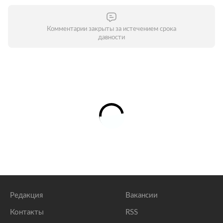
Комментарии закрыты за истечением срока
давности
Редакция
Вакансии
Контакты
RSS