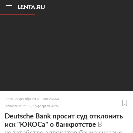
11
A
13:24, 29 декабря 2004
Экономика
(обновлено: 21:05, 16 февраля 2026)
Deutsche Bank просит суд отклонить
иск "ЮКОСа" о банкротстве
В
ходатайстве адвокатов банка сказано,