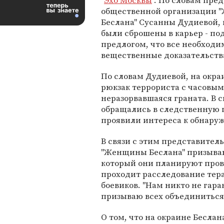
"
Эхо Москвы
". По словам пре
общественной организации
Беслана" Сусанны Дудиевой,
были сброшены в карьер - по
предлогом, что все необход
вещественные доказательств
По словам Дудиевой, на окра
рюкзак террориста с часовым
неразорвавшаяся граната. В с
обращались в следственную 
проявили интереса к обнару
В связи с этим представите
"Женщины Беслана" призываю
который они планируют прове
проходит расследование тера
боевиков. "Нам никто не гара
призываю всех объединиться 
О том, что на окраине Бесла