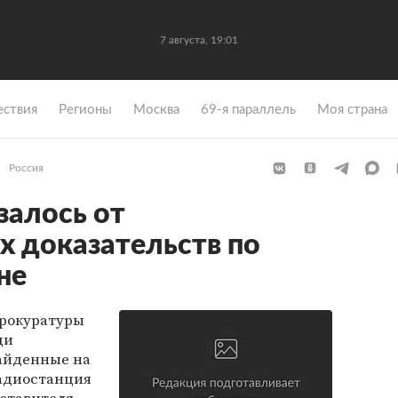
7 августа, 19:01
ствия
Регионы
Москва
69-я параллель
Моя страна
Россия
залось от
 доказательств по
не
прокуратуры
щи
найденные на
радиостанция