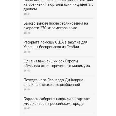
Посольство России в Германии ответило
на обвинения в организации инцидента с
дроном
18:54
Байкер выжил после столкновения на
скорости 270 километров в час
18:46
Раскрыта помощь США в закупке для
Украины боеприпасов из Сербии
18:45
Одна из важнейших рек Европы
обмелела до исторического минимума
18:45
Похудевшего Леонардо Ди Каприо
сняли на отдыхе с возлюбленной
18:44
Бордель-лабиринт накрыли в квартале
миллионеров в российском городе
18:42