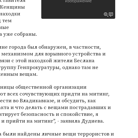
дставителя
 "Женщины
 находки
д тем
имые
а уже собраны.
ине города был обнаружен, в частности,
 механизмом для взрывного устройства и
вязи с этой находкой жители Беслана
группу Генпрокуратуры, однако там не
женным вещам.
льницы общественной организации
т всех сочувствующих придти на митинг,
сти во Владикавказе, и обсудить, как
кта и что делать с вещами пострадавших и
нтирует безопасность и спокойствие, я
и прийти на митинг", - заявила Дудиева.
на были найдены личные вещи террористов и