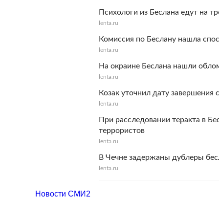
Психологи из Беслана едут на тр
lenta.ru
Комиссия по Беслану нашла спос
lenta.ru
На окраине Беслана нашли обло
lenta.ru
Козак уточнил дату завершения 
lenta.ru
При расследовании теракта в Бе
террористов
lenta.ru
В Чечне задержаны дублеры бес
lenta.ru
Новости СМИ2