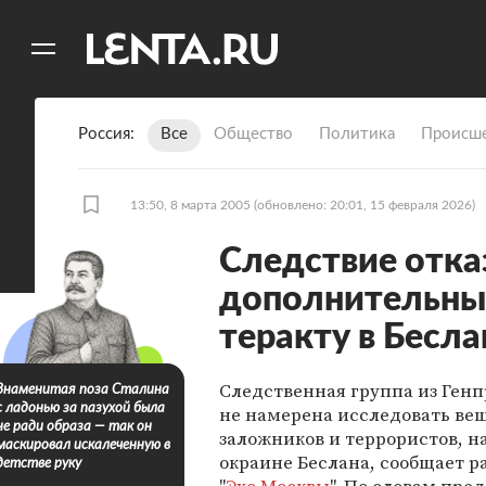
11
A
Россия
Все
Общество
Политика
Происше
13:50, 8 марта 2005
(обновлено: 20:01, 15 февраля 2026)
Следствие отка
дополнительных
теракту в Бесла
Следственная группа из Ген
Знаменитая поза Сталина
с ладонью за пазухой была
не намерена исследовать ве
не ради образа — так он
заложников и террористов, 
маскировал искалеченную в
окраине Беслана, сообщает 
детстве руку