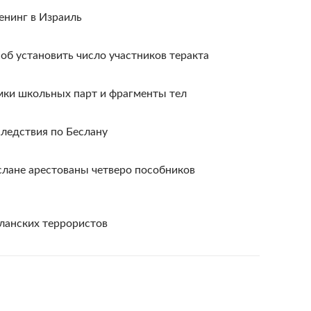
енинг в Израиль
об установить число участников теракта
мки школьных парт и фрагменты тел
следствия по Беслану
слане арестованы четверо пособников
ланских террористов