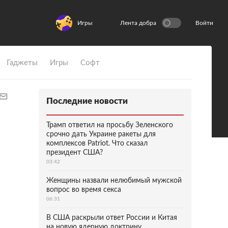
Игры
Лента добра
Войти
Гаджеты
Игры
Софт
Последние новости
Трамп ответил на просьбу Зеленского
срочно дать Украине ракеты для
комплексов Patriot. Что сказал
президент США?
03:42
Женщины назвали нелюбимый мужской
вопрос во время секса
06:31
В США раскрыли ответ России и Китая
на новую ядерную доктрину