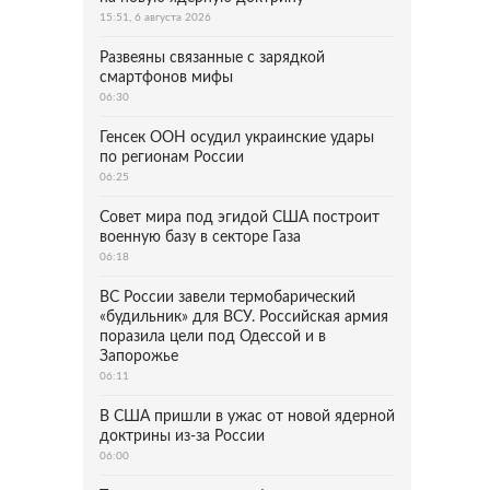
15:51, 6 августа 2026
Развеяны связанные с зарядкой
смартфонов мифы
06:30
Генсек ООН осудил украинские удары
по регионам России
06:25
Совет мира под эгидой США построит
военную базу в секторе Газа
06:18
ВС России завели термобарический
«будильник» для ВСУ. Российская армия
поразила цели под Одессой и в
Запорожье
06:11
В США пришли в ужас от новой ядерной
доктрины из-за России
06:00