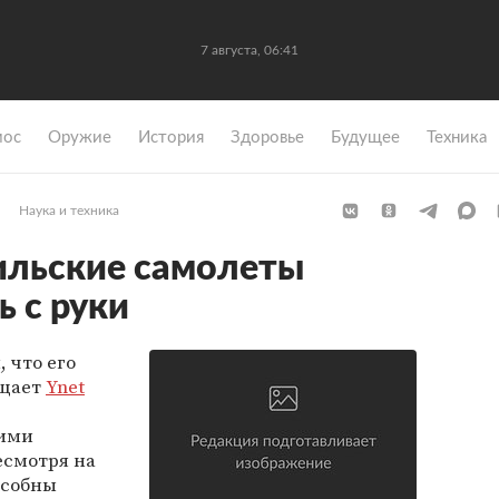
7 августа, 06:41
мос
Оружие
История
Здоровье
Будущее
Техника
Наука и техника
ильские самолеты
ь с руки
, что его
бщает
Ynet
оими
есмотря на
особны