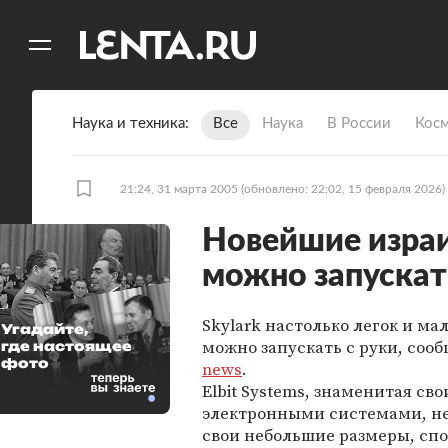
11
A
Наука и техника
Все
Наука
В России
Кос
21:24, 31 марта 2005
(обновлено: 22:02, 15 февраля 2026)
Новейшие изра
можно запускат
Skylark настолько легок и мал
Угадайте,
можно запускать с руки, соо
где настоящее
фото
news
.
Elbit Systems, знаменитая св
электронными системами, н
свои небольшие размеры, сп