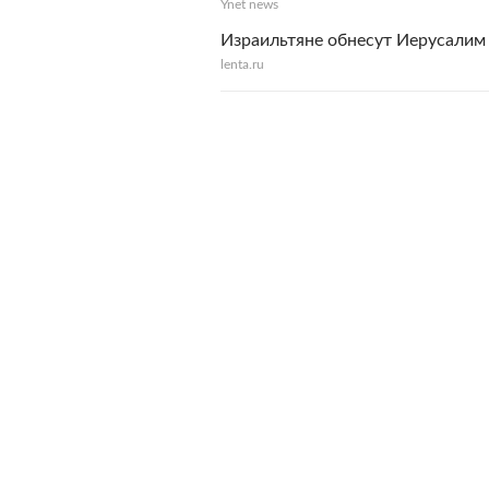
Ynet news
Израильтяне обнесут Иерусалим
lenta.ru