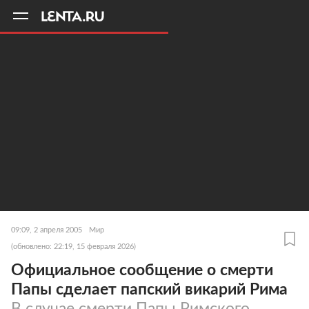
11
A
09:09, 2 апреля 2005
Мир
(обновлено: 22:19, 15 февраля 2026)
Официальное сообщение о смерти
Папы сделает папский викарий Рима
В случае смерти Папы Римского