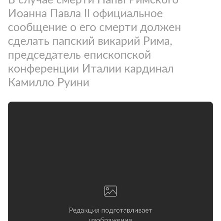
Иоанна Павла II официальное
сообщение о его смерти должен
сделать папский викарий Рима,
председатель епископской
конференции Италии кардинал
Камилло Руини