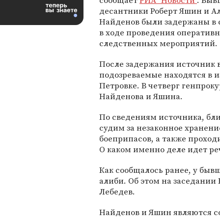
сообщает
РИА "Новости"
. Быв
десантники Роберт Яшин и А
Найденов были задержаны в 
в ходе проведения оперативн
следственных мероприятий.
После задержания источник 
подозреваемые находятся в 
Петровке. В четверг генпроку
Найденова и Яшина.
По сведениям источника, бли
судим за незаконное хранени
боеприпасов, а также проход
О каком именно деле идет реч
Как сообщалось ранее, у быв
алиби. Об этом на заседании
Лебедев.
Найденов и Яшин являются с