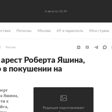
6 августа, 01:39
ствия
Регионы
Москва
69-я параллель
Моя страна
)
Россия
 арест Роберта Яшина,
 в покушении на
верг
та Яшина,
ти к
йса,