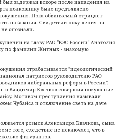
 был задержан вскоре после нападения на
марта полковнику было предъявлено
 покушению. Пока обвиняемый отрицает
вать показания. Свидетели покушения на
 не опознали.
окушении на главу РАО "ЕЭС России" Анатолия
ну по фамилии Житных - знакомую
покушения отрабатывается "идеологический
 национал-патриотов руководителю РАО
роводников либеральных реформ в России".
, что Владимир Квачков совершил покушение
байсу. Мотивом преступления называли
жем Чубайса и отключение света на даче
олжается розыск Александра Квачкова, сына
оме того, следствие не исключает, что в
сколько фигурантов.