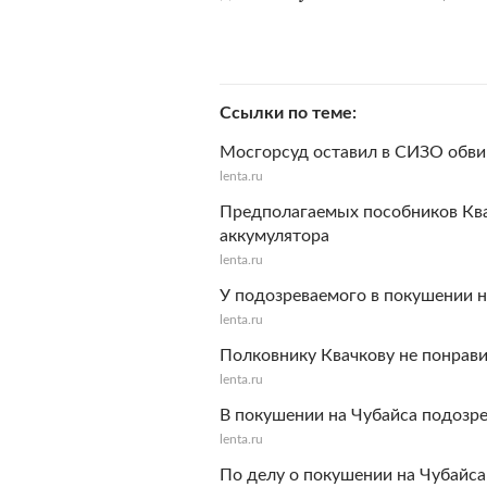
Ссылки по теме
Мосгорсуд оставил в СИЗО обви
lenta.ru
Предполагаемых пособников Ква
аккумулятора
lenta.ru
У подозреваемого в покушении н
lenta.ru
Полковнику Квачкову не понрав
lenta.ru
В покушении на Чубайса подозр
lenta.ru
По делу о покушении на Чубайса