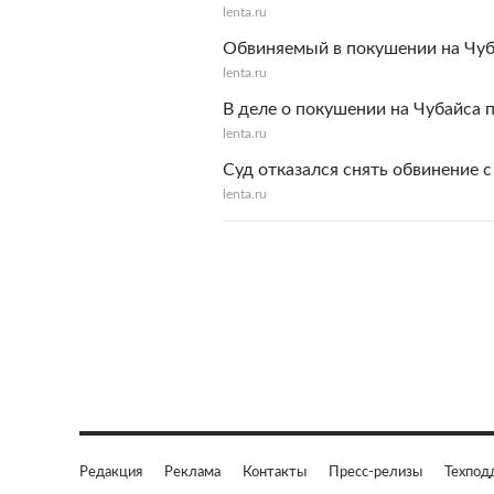
lenta.ru
Обвиняемый в покушении на Чуб
lenta.ru
В деле о покушении на Чубайса 
lenta.ru
Суд отказался снять обвинение 
lenta.ru
Редакция
Реклама
Контакты
Пресс-релизы
Техпод