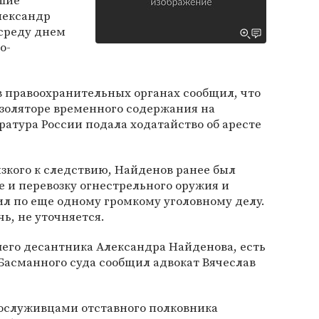
шие
лександр
среду днем
о-
в правоохранительных органах сообщил, что
изоляторе временного содержания на
ратура России подала ходатайство об аресте
зкого к следствию, Найденов ранее был
е и перевозку огнестрельного оружия и
ил по еще одному громкому уголовному делу.
ь, не уточняется.
шего десантника Александра Найденова, есть
 Басманного суда сообщил адвокат Вячеслав
ослуживцами отставного полковника