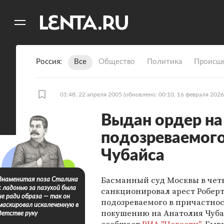
11
A
Россия
Все
Общество
Политика
Происше
01:48, 22 апреля 2005
(обновлено: 00:10, 16 февраля 2026
Выдан ордер на
подозреваемого
Чубайса
Басманный суд Москвы в чет
Знаменитая поза Сталина
с ладонью за пазухой была
санкционировал арест Робер
не ради образа — так он
подозреваемого в причастнос
маскировал искалеченную в
покушению на Анатолия Чуба
детстве руку