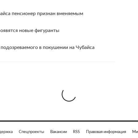
айса пенсионер признан вменяемым
появятся новые фигуранты
с подозреваемого в покушении на Чубайса
держка
Спецпроекты
Вакансии
RSS
Правовая информация
Ми