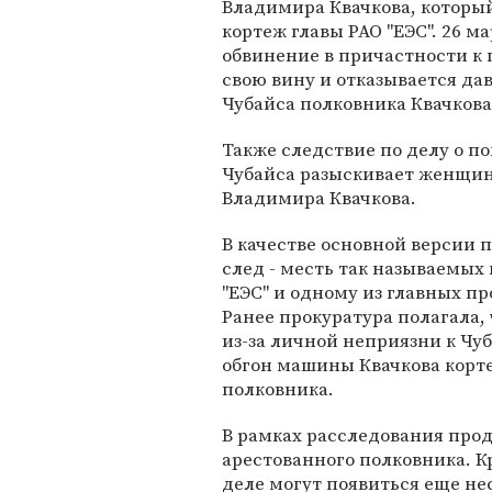
Владимира Квачкова, который
кортеж главы РАО "ЕЭС". 26 
обвинение в причастности к
свою вину и отказывается да
Чубайса полковника Квачкова
Также следствие по делу о п
Чубайса разыскивает женщи
Владимира Квачкова.
В качестве основной версии 
след - месть так называемых
"ЕЭС" и одному из главных п
Ранее прокуратура полагала
из-за личной неприязни к Чу
обгон машины Квачкова корте
полковника.
В рамках расследования прод
арестованного полковника. Кр
деле могут появиться еще не