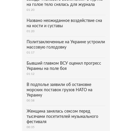
на голое тело снялась для журнала
01:20
Названо неожиданное воздействие сна
на кости и суставы
01:20
Политзаключенные на Украине устроили
массовую голодовку
01:17
Бывший главком ВСУ оценил прогресс
Украины на поле боя
01:12
В подполье заявили об остановке
морских поставок грузов НАТО на
Украину
00:58
Женщина занялась сексом перед
тысячами посетителей музыкального
фестиваля
00:35