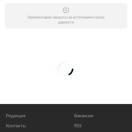
Комментарии закрыты за истечением срока
давности
Редакция
Вакансии
Контакты
RSS