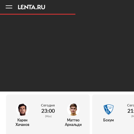
11
A
Сегодня
Сег
23:00
21
(Мск)
(М
Карен
Маттео
Бохум
Хачанов
Арнальди