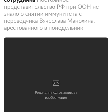
представительство РФ при ООН не
знало о снятии иммунитета с
переводчика Вячеслава Манохина,
арестованного в понедельник