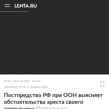
11
A
06:49, 7 августа 2007
Россия
(обновлено: 03:18, 15 февраля 2026)
Постпредство РФ при ООН выясняет
обстоятельства ареста своего
сотрудника
Постоянное