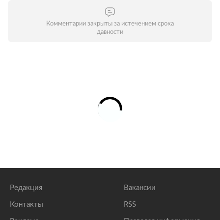
Комментарии закрыты за истечением срока
давности
Редакция
Вакансии
Контакты
RSS