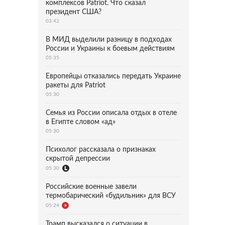
комплексов Patriot. Что сказал
президент США?
03:42
В МИД выделили разницу в подходах
России и Украины к боевым действиям
05:35
Европейцы отказались передать Украине
ракеты для Patriot
05:30
Семья из России описала отдых в отеле
в Египте словом «ад»
05:30
Психолог рассказала о признаках
скрытой депрессии
05:30
Российские военные завели
термобарический «будильник» для ВСУ
05:24
Трамп высказался о ситуации в