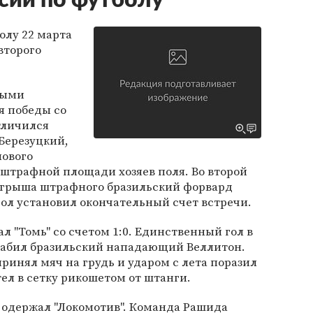
сии по футболу
олу 22 марта
второго
ными
я победы со
тличился
Березуцкий,
лового
 штрафной площади хозяев поля. Во второй
ыгрыша штрафного бразильский форвард
ол установил окончательный счет встречи.
л "Томь" со счетом 1:0. Единственный гол в
 забил бразильский нападающий Веллитон.
ринял мяч на грудь и ударом с лета поразил
тел в сетку рикошетом от штанги.
 одержал "Локомотив". Команда Рашида