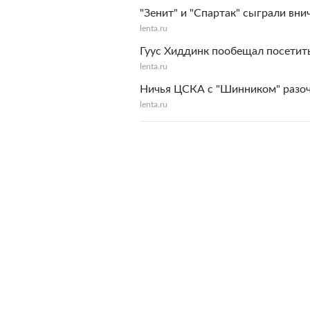
"Зенит" и "Спартак" сыграли вн
lenta.ru
Гуус Хиддинк пообещал посетить
lenta.ru
Ничья ЦСКА с "Шинником" разоч
lenta.ru