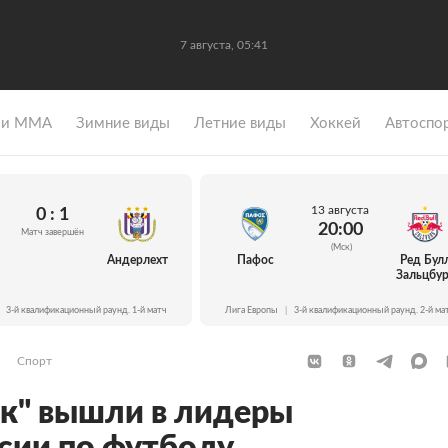
7 августа, 05:41
 и ММА
Зимние виды
Летние виды
Хоккей
Автоспо
13 августа
0 : 1
20:00
Матч завершён
(Мск)
Андерлехт
Пафос
Ред Бул
Зальцбур
3-й квалификационный раунд. 1-й матч
Лига Европы
|
3-й квалификационный раунд. 2-й ма
Спорт
к" вышли в лидеры