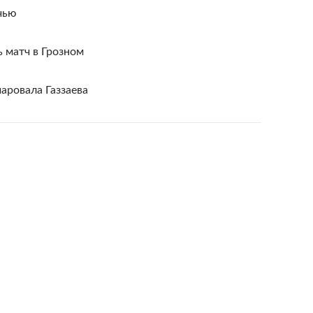
ичью
 матч в Грозном
аровала Газзаева