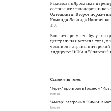
Рахимова в Ярославле переиг
составе железнодорожников
Одемвинги. Второе поражение
Команда Леонида Назаренко в
1:3.
Еще четыре матча будут сыгра
центральная встреча тура, в 
чемпиона страны питерский "
лидируют ЦСКА и "Спартак", 
Ссылки по теме
"Терек" проиграл в Грозном "Кр
lenta.ru
"Амкар" разгромил "Химки" в ма
lenta.ru