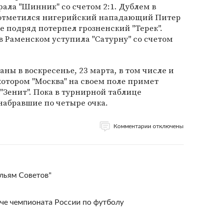
рала "Шинник" со счетом 2:1. Дублем в
 отметился нигерийский нападающий Питер
 подряд потерпел грозненский "Терек".
 Раменском уступила "Сатурну" со счетом
ны в воскресенье, 23 марта, в том числе и
котором "Москва" на своем поле примет
Зенит". Пока в турнирной таблице
набравшие по четыре очка.
Комментарии отключены
ыльям Советов"
тче чемпионата России по футболу