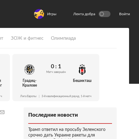
Игры
Лента добра
Войти
рт
ЗОЖ и фитнес
Олимпиада
0 : 1
Матч завершён
л
Градец-
Бешикташ
г
Кралове
тч
Лига Европы
|
3-й квалификационный раунд. 1-й матч
Последние новости
Трамп ответил на просьбу Зеленского
срочно дать Украине ракеты для