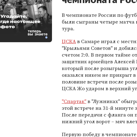
чемпионата Рос
В чемпионате России по футб
Угадайте,
были сыграны четыре матча 
где настоящее
фото
тура.
ЦСКА
в Самаре играл с мест
"Крыльями Советов" и добилс
счетом 2:0. В первом тайме о
защитник армейцев Алексей 
который после розыгрыша уг
оказался никем не прикрыт в
половине встречи после роз
ЦСКА Жо ударом в верхний уг
"Спартак"
в "Лужниках" обыгра
этой встрече на 31-й минуте
После передачи с фланга он п
нижний угол ворот – мяч вле
Первую победу в чемпионате