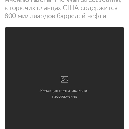
в горючих сланцах США содержится
800 миллиардов баррелей нефти