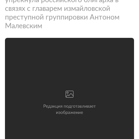
связях с главарем измайловской
преступной группировки Антоном
Малевским