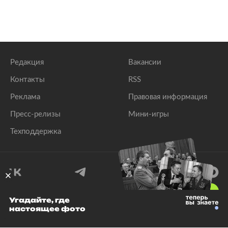
Редакция
Вакансии
Контакты
RSS
Реклама
Правовая информация
Пресс-релизы
Мини-игры
Техподдержка
18
+
Угадайте, где
настоящее фото
© 1999–2026 Все права защищены.
ООО «Лента.Ру»