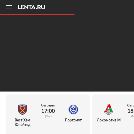
11
A
Сегодня
Сег
17:00
18
(Мск)
(М
Вест Хэм
Портсмут
Локомотив М
Юнайтед