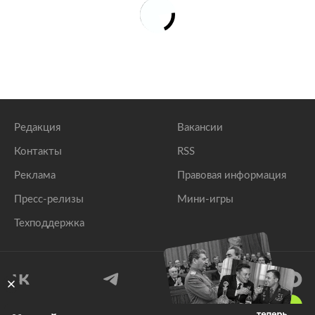
Редакция
Вакансии
Контакты
RSS
Реклама
Правовая информация
Пресс-релизы
Мини-игры
Техподдержка
18
+