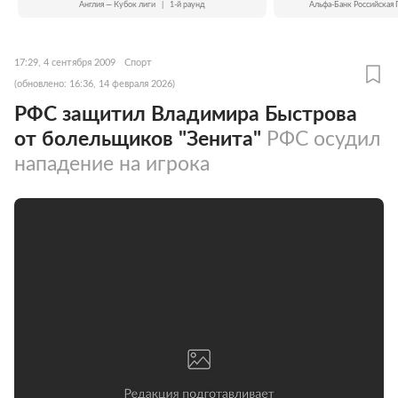
Англия — Кубок лиги
|
1-й раунд
Альфа-Банк Российская 
17:29, 4 сентября 2009
Спорт
(обновлено: 16:36, 14 февраля 2026)
РФС защитил Владимира Быстрова
от болельщиков "Зенита"
РФС осудил
нападение на игрока