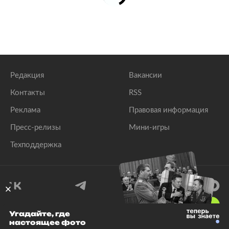
Редакция
Вакансии
Контакты
RSS
Реклама
Правовая информация
Пресс-релизы
Мини-игры
Техподдержка
18
+
Угадайте, где
настоящее фото
© 1999–2026 Все права защищены.
ООО «Лента.Ру»