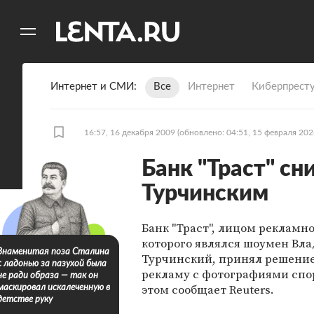
11
A
Интернет и СМИ
Все
Интернет
Киберпрест
16:57, 16 декабря 2009
(обновлено: 04:51, 15 февраля 202
Банк "Траст" сн
Турчинским
Банк "Траст", лицом рекламн
которого являлся шоумен Вл
Знаменитая поза Сталина
Турчинский, принял решение
с ладонью за пазухой была
рекламу с фотографиями спо
не ради образа — так он
этом сообщает Reuters.
маскировал искалеченную в
детстве руку