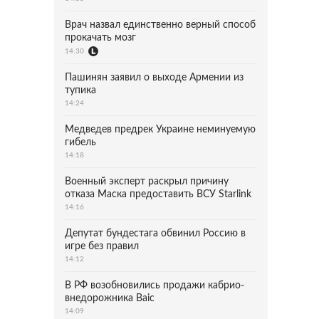
Врач назвал единственно верный способ
прокачать мозг
14:30
Пашинян заявил о выходе Армении из
тупика
14:24
Медведев предрек Украине неминуемую
гибель
14:18
Военный эксперт раскрыл причину
отказа Маска предоставить ВСУ Starlink
14:16
Депутат бундестага обвинил Россию в
игре без правил
14:12
В РФ возобновились продажи кабрио-
внедорожника Baic
14:09