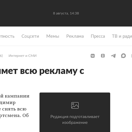
8 августа, 14:38
упность
Coцсети
Мемы
Реклама
Пресса
ТВ и рад
6)
Интернет и СМИ
имет всю рекламу с
ой кампании
адимир
 снять всю
ртсмена. Об