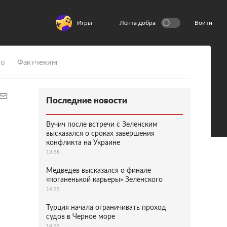
Игры
Лента добра
Войти
ио
Фактчекинг
Последние новости
Вучич после встречи с Зеленским
высказался о сроках завершения
конфликта на Украине
13:58
Медведев высказался о финале
«поганенькой карьеры» Зеленского
14:35
Турция начала ограничивать проход
судов в Черное море
14:33