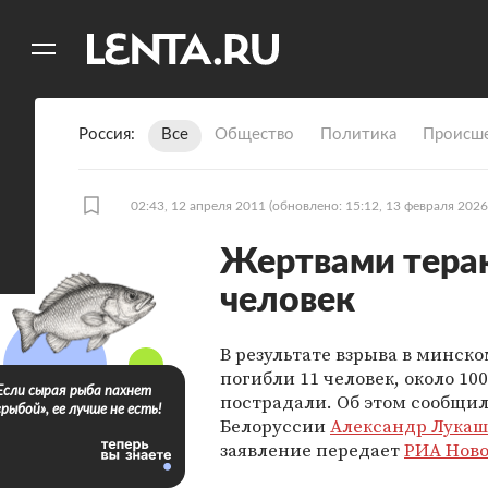
11
A
Россия
Все
Общество
Политика
Происше
02:43, 12 апреля 2011
(обновлено: 15:12, 13 февраля 2026
Жертвами терак
человек
В результате взрыва в минск
погибли 11 человек, около 100
Если сырая рыба пахнет
пострадали. Об этом сообщи
«рыбой», ее лучше не есть!
Белоруссии
Александр Лукаш
заявление передает
РИА Нов