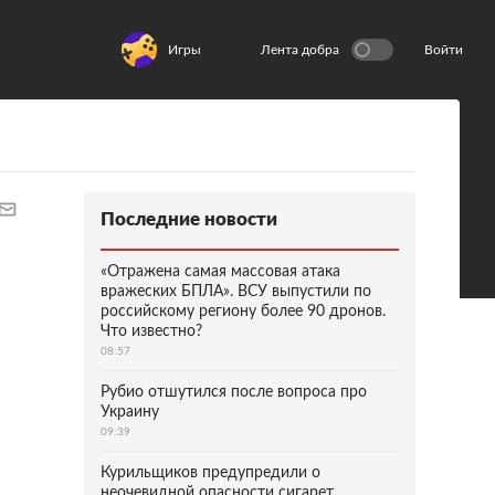
Игры
Лента добра
Войти
Последние новости
«Отражена самая массовая атака
вражеских БПЛА». ВСУ выпустили по
российскому региону более 90 дронов.
Что известно?
08:57
Рубио отшутился после вопроса про
Украину
09:39
Курильщиков предупредили о
неочевидной опасности сигарет