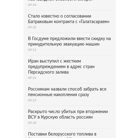
09:34
Стало известно о согласовании
Батраковым контракта с «Галатасараем»
09:32
В Госдуме предложили ввести скидку на
принудительную эвакуацию машин
09:31
Иран выступил с жестким
предупреждением в адрес стран
Персидского залива
09:31
Россиянам назвали способ забрать все
пенсионные накопления сразу
09:25
Раскрыто число убитых при вторжении
ВСУ в Курскую область россиян
09:20
Поставки белорусского топлива в