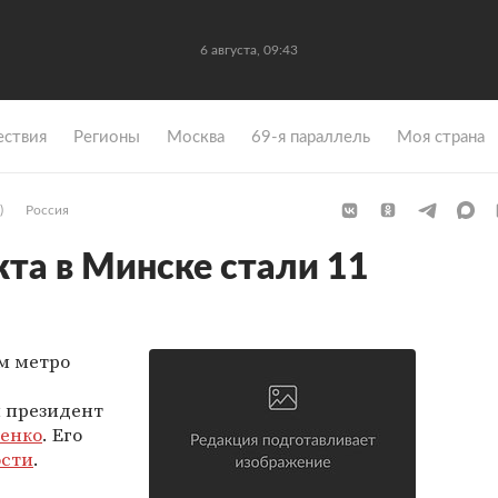
6 августа, 09:43
ствия
Регионы
Москва
69-я параллель
Моя страна
)
Россия
та в Минске стали 11
ом метро
л президент
енко
. Его
ости
.