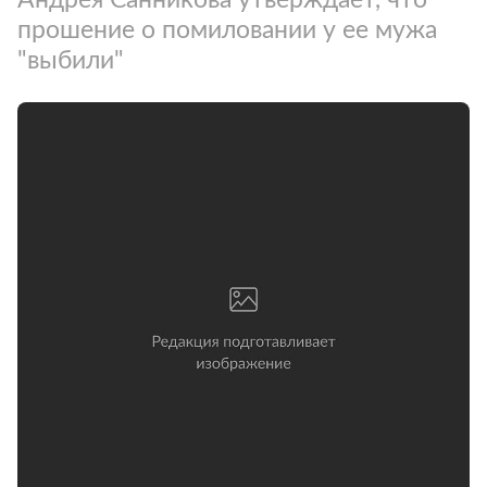
прошение о помиловании у ее мужа
"выбили"