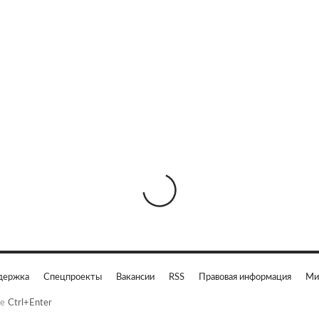
держка
Спецпроекты
Вакансии
RSS
Правовая информация
Ми
е
Ctrl+Enter