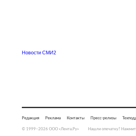
Новости СМИ2
Редакция
Реклама
Контакты
Пресс-релизы
Техпод
© 1999–2026 ООО «Лента.Ру»
Нашли опечатку? Нажмит