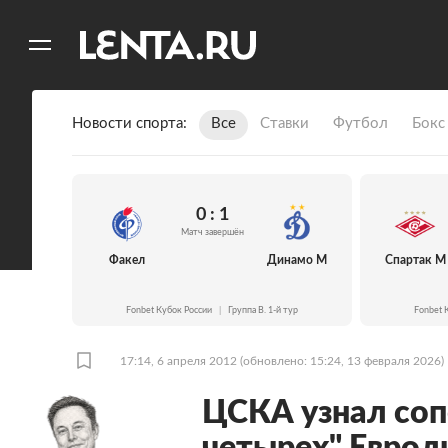
11
A
Новости спорта
Все
Ставки
Футбол
Бокс
0 : 1
Матч завершён
Факел
Динамо М
Спартак М
Fonbet Кубок России
|
Группа B. 1-й тур
Fonbet 
17:14, 6 апреля 2012
(обновлено: 15:24, 13 февраля 2026)
ЦСКА узнал соп