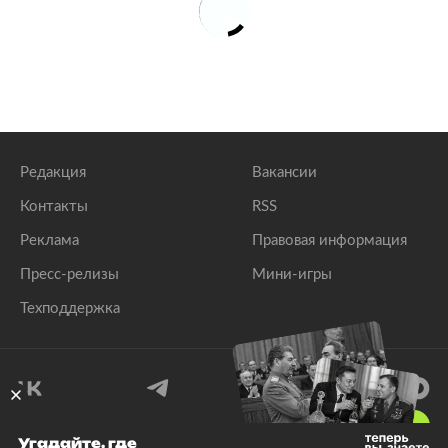
Редакция
Вакансии
Контакты
RSS
Реклама
Правовая информация
Пресс-релизы
Мини-игры
Техподдержка
18
+
Угадайте, где