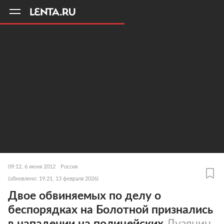
11
A
09:12, 6 июня 2012
Россия
(обновлено: 19:21, 13 февраля 2026)
Двое обвиняемых по делу о
беспорядках на Болотной признались
в нападении на полицейских
Лузянин