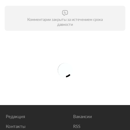
Комментарии закрыты за истечением срока
давности
Редакция
Вакансии
Контакты
RSS