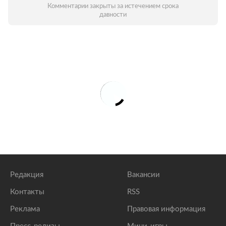
Комментарии закрыты за истечением срока
давности
Редакция
Вакансии
Контакты
RSS
Реклама
Правовая информация