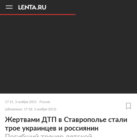
11
A
17:15, 3 ноября 2013
Россия
(обновлено: 17:18, 3 ноября 2013)
Жертвами ДТП в Ставрополье стали
трое украинцев и россиянин
Погибший тренер детской