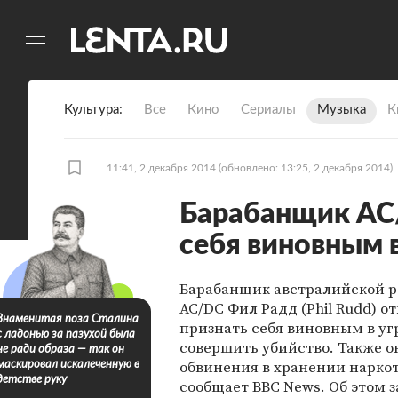
11
A
Культура
Все
Кино
Сериалы
Музыка
К
11:41, 2 декабря 2014
(обновлено: 13:25, 2 декабря 2014)
Барабанщик AC/
себя виновным в
Барабанщик австралийской р
AC/DC Фил Радд (Phil Rudd) о
Знаменитая поза Сталина
признать себя виновным в уг
с ладонью за пазухой была
совершить убийство. Также о
не ради образа — так он
обвинения в хранении наркот
маскировал искалеченную в
детстве руку
сообщает BBC News. Об этом 