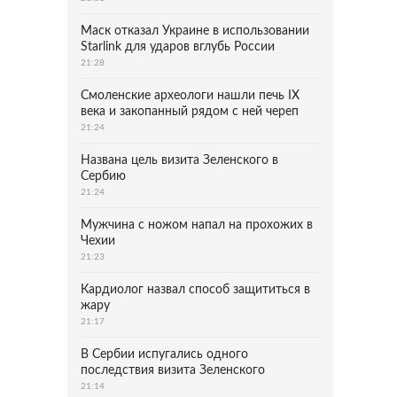
Маск отказал Украине в использовании
Starlink для ударов вглубь России
21:28
Смоленские археологи нашли печь IX
века и закопанный рядом с ней череп
21:24
Названа цель визита Зеленского в
Сербию
21:24
Мужчина с ножом напал на прохожих в
Чехии
21:23
Кардиолог назвал способ защититься в
жару
21:17
В Сербии испугались одного
последствия визита Зеленского
21:14