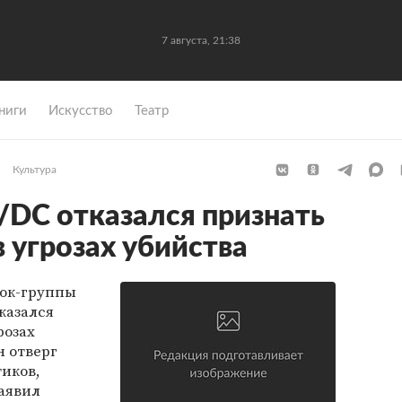
7 августа, 21:38
ниги
Искусство
Театр
Культура
DC отказался признать
 угрозах убийства
ок-группы
тказался
розах
н отверг
иков,
заявил