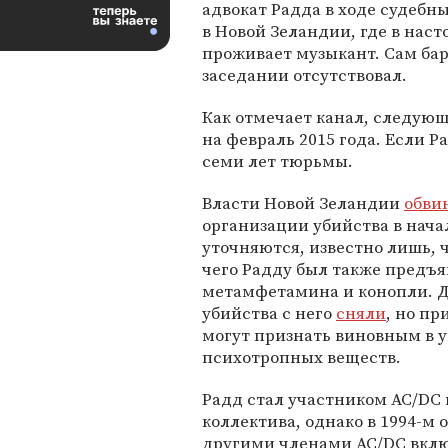
адвокат Радда в ходе судебн
в Новой Зеландии, где в нас
проживает музыкант. Сам ба
заседании отсутствовал.
Как отмечает канал, следующ
на февраль 2015 года. Если Р
семи лет тюрьмы.
Власти Новой Зеландии
обви
организации убийства в нача
уточняются, известно лишь, 
чего Радду был также предъя
метамфетамина и конопли. Д
убийства с него
сняли
, но пр
могут признать виновным в у
психотропных веществ.
Радд стал участником AC/DC в 
коллектива, однако в 1994-м о
другими членами AC/DC включ