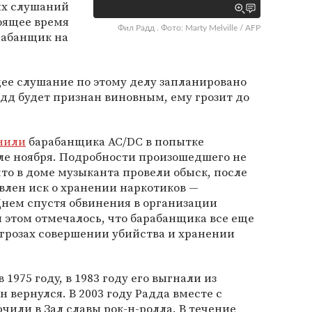
ых слушаний
тоящее время
Фил Радд . Фото: Marty Melville / AFP
рабанщик на
ее слушание по этому делу запланировано
адд будет признан виновным, ему грозит до
нили
барабанщика AC/DC в попытке
ле ноября. Подробности произошедшего не
что в доме музыканта провели обыск, после
влен иск о хранении наркотиков —
нем спустя обвинения в организации
и этом отмечалось, что барабанщика все еще
грозах совершении убийства и хранении
1975 году, в 1983 году его выгнали из
н вернулся. В 2003 году Радда вместе с
или в Зал славы рок-н-ролла. В течение