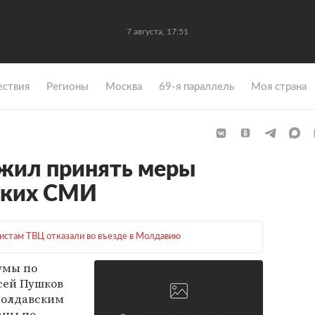
7 августа, 17:51
ствия
Регионы
Москва
69-я параллель
Моя страна
жил принять меры
ских СМИ
стам ТВЦ отказали во въезде в Молдавию
умы по
сей Пушков
молдавским
аны по