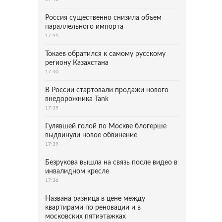
Россия существенно снизила объем
параллельного импорта
17:41
Токаев обратился к самому русскому
региону Казахстана
17:40
В России стартовали продажи нового
внедорожника Tank
17:39
Гулявшей голой по Москве блогерше
выдвинули новое обвинение
17:39
Безрукова вышла на связь после видео в
инвалидном кресле
17:36
Названа разница в цене между
квартирами по реновации и в
московских пятиэтажках