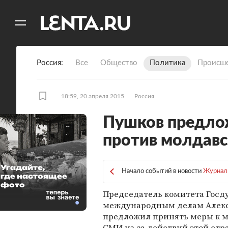
11
A
Россия
Все
Общество
Политика
Происше
18:59, 20 апреля 2015
Россия
Пушков предло
против молдав
Угадайте,
Начало событий в новости
Журнали
где настоящее
фото
Председатель комитета Госд
международным делам Алек
предложил принять меры к 
СМИ из-за действий этой стр