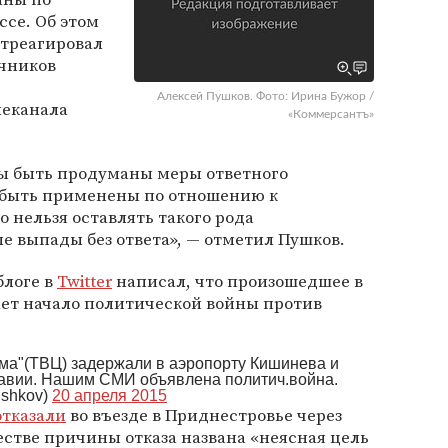
се. Об этом
отреагировал
ичников
Алексей Пушков. Фото: Ирина Бужор /
леканала
«Коммерсантъ»
ны быть продуманы меры ответного
ы быть применены по отношению к
 нельзя оставлять такого рода
 выпады без ответа», — отметил Пушков.
блоге в
Twitter
написал, что произошедшее в
ает начало политической войны против
ма"(ТВЦ) задержали в аэропорту Кишинева и
авии. Нашим СМИ объявлена политич.война.
shkov)
20 апреля 2015
отказали
во въезде в Приднестровье через
стве причины отказа названа «неясная цель