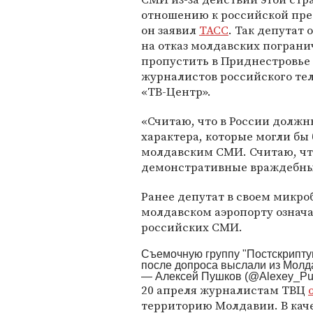
отношению к российской прес
он заявил
ТАСС
. Так депутат 
на отказ молдавских погран
пропустить в Приднестровье
журналистов российского те
«ТВ-Центр».
«Считаю, что в России долж
характера, которые могли б
молдавским СМИ. Считаю, что
демонстративные враждебные
Ранее депутат в своем микро
молдавском аэропорту означ
российских СМИ.
Съемочную группу "Постскрипту
после допроса выслали из Молд
— Алексей Пушков (@Alexey_Pu
20 апреля журналистам ТВЦ
территорию Молдавии. В каче