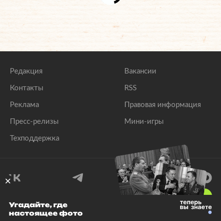
Редакция
Вакансии
Контакты
RSS
Реклама
Правовая информация
Пресс-релизы
Мини-игры
Техподдержка
18
+
Угадайте, где
настоящее фото
© 1999–2026 Все права защищены.
ООО «Лента.Ру»